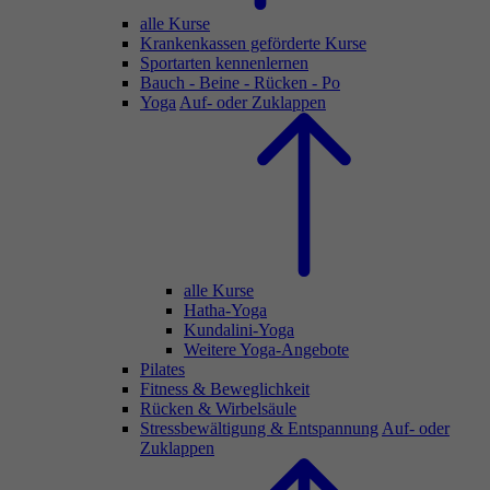
alle Kurse
Krankenkassen geförderte Kurse
Sportarten kennenlernen
Bauch - Beine - Rücken - Po
Yoga
Auf- oder Zuklappen
alle Kurse
Hatha-Yoga
Kundalini-Yoga
Weitere Yoga-Angebote
Pilates
Fitness & Beweglichkeit
Rücken & Wirbelsäule
Stressbewältigung & Entspannung
Auf- oder
Zuklappen