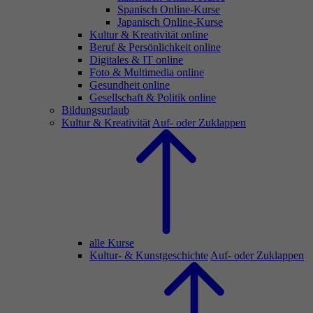
Spanisch Online-Kurse
Japanisch Online-Kurse
Kultur & Kreativität online
Beruf & Persönlichkeit online
Digitales & IT online
Foto & Multimedia online
Gesundheit online
Gesellschaft & Politik online
Bildungsurlaub
Kultur & Kreativität
Auf- oder Zuklappen
alle Kurse
Kultur- & Kunstgeschichte
Auf- oder Zuklappen