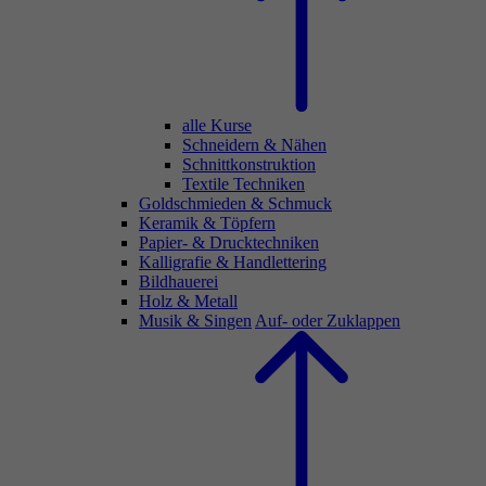
alle Kurse
Schneidern & Nähen
Schnittkonstruktion
Textile Techniken
Goldschmieden & Schmuck
Keramik & Töpfern
Papier- & Drucktechniken
Kalligrafie & Handlettering
Bildhauerei
Holz & Metall
Musik & Singen
Auf- oder Zuklappen