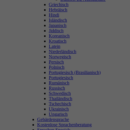
Griechisch
Hebräisch
Hindi
Isländisch
Japanisch
Jiddisch
Koreanisch
Kroatisch
Latein
Niederländisch
Norwegisch
Persisch
Polnisch
Portugiesisch (Brasilianisch)
Portugiesisch
Rumänisch
Russisch
Schwedisch
Thailändisch
Tschechisch
Ukrainisch
Ungarisch
Gebärdensprache
Kostenlose Sprachenberatung
Sprachen Specials