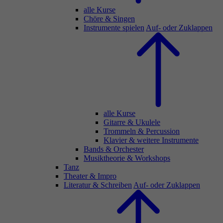
alle Kurse
Chöre & Singen
Instrumente spielen
Auf- oder Zuklappen
alle Kurse
Gitarre & Ukulele
Trommeln & Percussion
Klavier & weitere Instrumente
Bands & Orchester
Musiktheorie & Workshops
Tanz
Theater & Impro
Literatur & Schreiben
Auf- oder Zuklappen