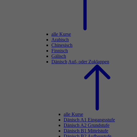
alle Kurse
Arabisch
Chinesisch
Finnisch
Gälisch
Dänisch
Auf- oder Zuklappen
alle Kurse
Dänisch A1 Eingangsstufe
Dänisch A2 Grundstufe
Dänisch B1 Mittelstufe
Dänisch B2 Aufbaustufe