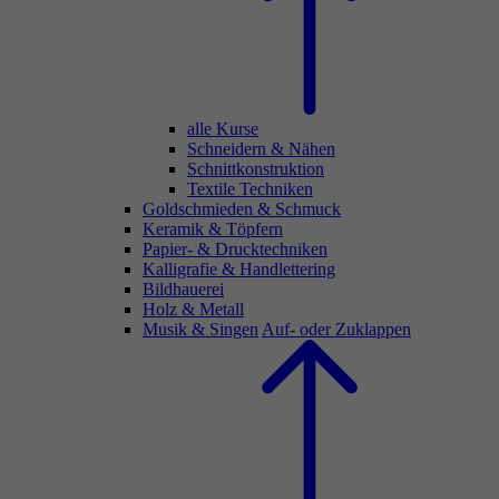
alle Kurse
Schneidern & Nähen
Schnittkonstruktion
Textile Techniken
Goldschmieden & Schmuck
Keramik & Töpfern
Papier- & Drucktechniken
Kalligrafie & Handlettering
Bildhauerei
Holz & Metall
Musik & Singen
Auf- oder Zuklappen