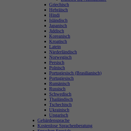
Griechisch
Hebräisch
Hindi
Isländisch
Japanisch
Jiddisch
Koreanisch
Kroatisch
Latein
Niederländisch
Norwegisch
Persisch
Polnisch
Portugiesisch (Brasilianisch)
Portugiesisch
Rumänisch
Russisch
Schwedisch
Thailändisch
Tschechisch
Ukrainisch
Ungarisch
Gebärdensprache
Kostenlose Sprachenberatung
Sprachen Specials