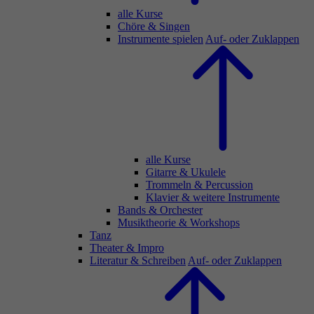
alle Kurse
Chöre & Singen
Instrumente spielen
Auf- oder Zuklappen
alle Kurse
Gitarre & Ukulele
Trommeln & Percussion
Klavier & weitere Instrumente
Bands & Orchester
Musiktheorie & Workshops
Tanz
Theater & Impro
Literatur & Schreiben
Auf- oder Zuklappen