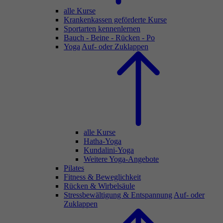
alle Kurse
Krankenkassen geförderte Kurse
Sportarten kennenlernen
Bauch - Beine - Rücken - Po
Yoga
Auf- oder Zuklappen
alle Kurse
Hatha-Yoga
Kundalini-Yoga
Weitere Yoga-Angebote
Pilates
Fitness & Beweglichkeit
Rücken & Wirbelsäule
Stressbewältigung & Entspannung
Auf- oder
Zuklappen