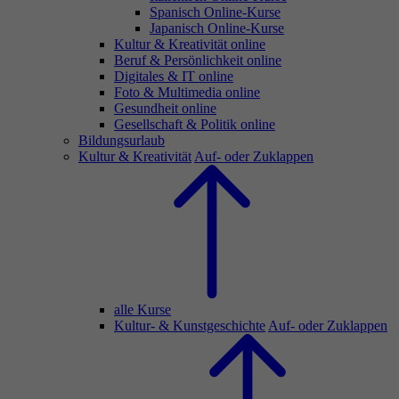
Spanisch Online-Kurse
Japanisch Online-Kurse
Kultur & Kreativität online
Beruf & Persönlichkeit online
Digitales & IT online
Foto & Multimedia online
Gesundheit online
Gesellschaft & Politik online
Bildungsurlaub
Kultur & Kreativität
Auf- oder Zuklappen
alle Kurse
Kultur- & Kunstgeschichte
Auf- oder Zuklappen