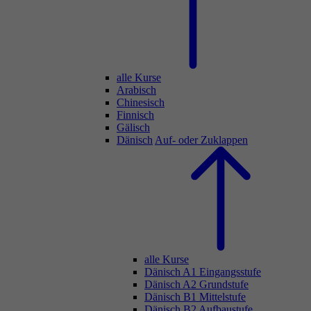
alle Kurse
Arabisch
Chinesisch
Finnisch
Gälisch
Dänisch
Auf- oder Zuklappen
alle Kurse
Dänisch A1 Eingangsstufe
Dänisch A2 Grundstufe
Dänisch B1 Mittelstufe
Dänisch B2 Aufbaustufe