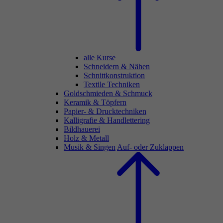
alle Kurse
Schneidern & Nähen
Schnittkonstruktion
Textile Techniken
Goldschmieden & Schmuck
Keramik & Töpfern
Papier- & Drucktechniken
Kalligrafie & Handlettering
Bildhauerei
Holz & Metall
Musik & Singen
Auf- oder Zuklappen