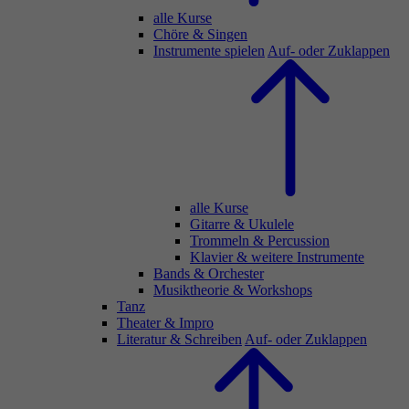
alle Kurse
Chöre & Singen
Instrumente spielen
Auf- oder Zuklappen
alle Kurse
Gitarre & Ukulele
Trommeln & Percussion
Klavier & weitere Instrumente
Bands & Orchester
Musiktheorie & Workshops
Tanz
Theater & Impro
Literatur & Schreiben
Auf- oder Zuklappen