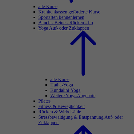
alle Kurse
Krankenkassen geförderte Kurse
Sportarten kennenlernen
Bauch - Beine - Rücken - Po
Yoga
Auf- oder Zuklappen
alle Kurse
Hatha-Yoga
Kundalini-Yoga
Weitere Yoga-Angebote
Pilates
Fitness & Beweglichkeit
Rücken & Wirbelsäule
Stressbewältigung & Entspannung
Auf- oder
Zuklappen