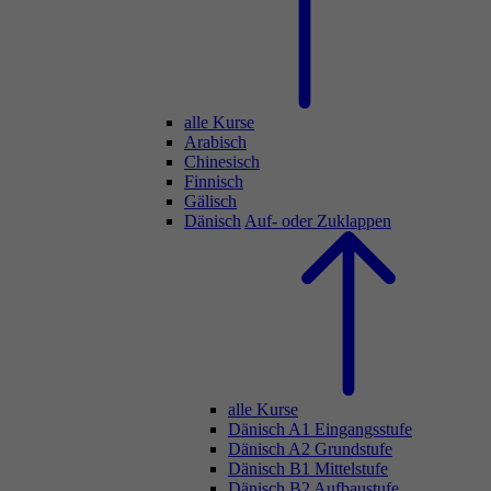
alle Kurse
Arabisch
Chinesisch
Finnisch
Gälisch
Dänisch
Auf- oder Zuklappen
alle Kurse
Dänisch A1 Eingangsstufe
Dänisch A2 Grundstufe
Dänisch B1 Mittelstufe
Dänisch B2 Aufbaustufe