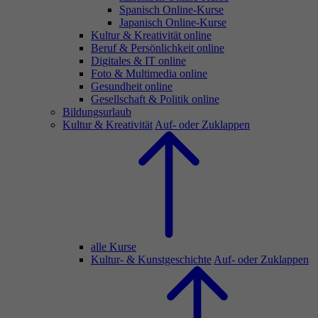
Spanisch Online-Kurse
Japanisch Online-Kurse
Kultur & Kreativität online
Beruf & Persönlichkeit online
Digitales & IT online
Foto & Multimedia online
Gesundheit online
Gesellschaft & Politik online
Bildungsurlaub
Kultur & Kreativität
Auf- oder Zuklappen
alle Kurse
Kultur- & Kunstgeschichte
Auf- oder Zuklappen