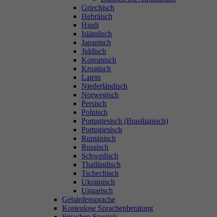
Griechisch
Hebräisch
Hindi
Isländisch
Japanisch
Jiddisch
Koreanisch
Kroatisch
Latein
Niederländisch
Norwegisch
Persisch
Polnisch
Portugiesisch (Brasilianisch)
Portugiesisch
Rumänisch
Russisch
Schwedisch
Thailändisch
Tschechisch
Ukrainisch
Ungarisch
Gebärdensprache
Kostenlose Sprachenberatung
Sprachen Specials