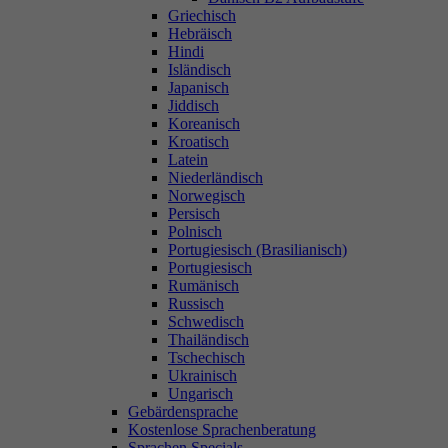
Griechisch
Hebräisch
Hindi
Isländisch
Japanisch
Jiddisch
Koreanisch
Kroatisch
Latein
Niederländisch
Norwegisch
Persisch
Polnisch
Portugiesisch (Brasilianisch)
Portugiesisch
Rumänisch
Russisch
Schwedisch
Thailändisch
Tschechisch
Ukrainisch
Ungarisch
Gebärdensprache
Kostenlose Sprachenberatung
Sprachen Specials