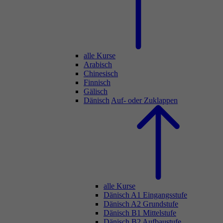
alle Kurse
Arabisch
Chinesisch
Finnisch
Gälisch
Dänisch
Auf- oder Zuklappen
alle Kurse
Dänisch A1 Eingangsstufe
Dänisch A2 Grundstufe
Dänisch B1 Mittelstufe
Dänisch B2 Aufbaustufe