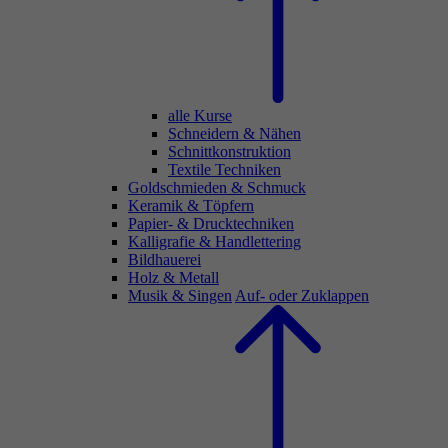
alle Kurse
Schneidern & Nähen
Schnittkonstruktion
Textile Techniken
Goldschmieden & Schmuck
Keramik & Töpfern
Papier- & Drucktechniken
Kalligrafie & Handlettering
Bildhauerei
Holz & Metall
Musik & Singen
Auf- oder Zuklappen