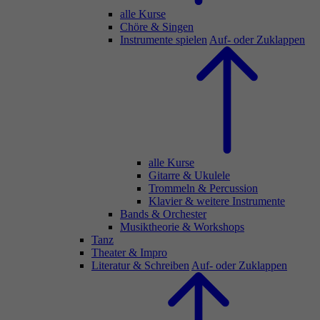
alle Kurse
Chöre & Singen
Instrumente spielen
Auf- oder Zuklappen
alle Kurse
Gitarre & Ukulele
Trommeln & Percussion
Klavier & weitere Instrumente
Bands & Orchester
Musiktheorie & Workshops
Tanz
Theater & Impro
Literatur & Schreiben
Auf- oder Zuklappen