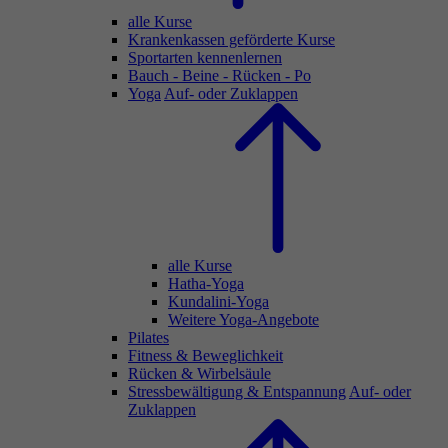
alle Kurse
Krankenkassen geförderte Kurse
Sportarten kennenlernen
Bauch - Beine - Rücken - Po
Yoga
Auf- oder Zuklappen
alle Kurse
Hatha-Yoga
Kundalini-Yoga
Weitere Yoga-Angebote
Pilates
Fitness & Beweglichkeit
Rücken & Wirbelsäule
Stressbewältigung & Entspannung
Auf- oder
Zuklappen