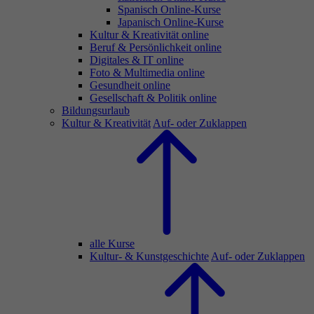
Spanisch Online-Kurse
Japanisch Online-Kurse
Kultur & Kreativität online
Beruf & Persönlichkeit online
Digitales & IT online
Foto & Multimedia online
Gesundheit online
Gesellschaft & Politik online
Bildungsurlaub
Kultur & Kreativität
Auf- oder Zuklappen
alle Kurse
Kultur- & Kunstgeschichte
Auf- oder Zuklappen