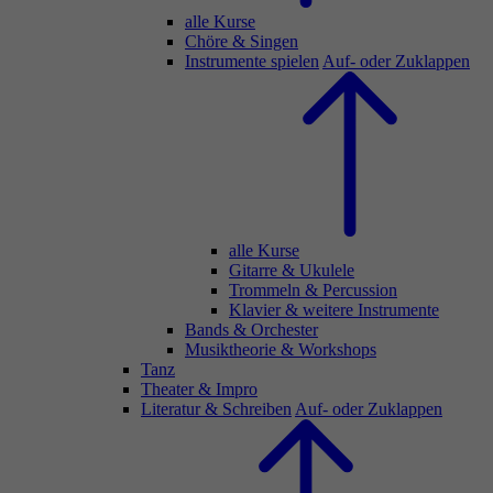
alle Kurse
Chöre & Singen
Instrumente spielen
Auf- oder Zuklappen
alle Kurse
Gitarre & Ukulele
Trommeln & Percussion
Klavier & weitere Instrumente
Bands & Orchester
Musiktheorie & Workshops
Tanz
Theater & Impro
Literatur & Schreiben
Auf- oder Zuklappen