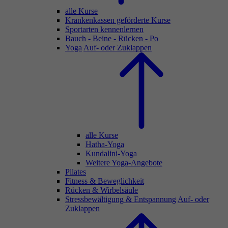
alle Kurse
Krankenkassen geförderte Kurse
Sportarten kennenlernen
Bauch - Beine - Rücken - Po
Yoga
Auf- oder Zuklappen
alle Kurse
Hatha-Yoga
Kundalini-Yoga
Weitere Yoga-Angebote
Pilates
Fitness & Beweglichkeit
Rücken & Wirbelsäule
Stressbewältigung & Entspannung
Auf- oder
Zuklappen