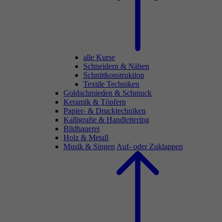
alle Kurse
Schneidern & Nähen
Schnittkonstruktion
Textile Techniken
Goldschmieden & Schmuck
Keramik & Töpfern
Papier- & Drucktechniken
Kalligrafie & Handlettering
Bildhauerei
Holz & Metall
Musik & Singen
Auf- oder Zuklappen