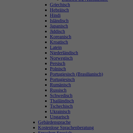
Griechisch
Hebräisch
Hindi
Isländisch
Japanisch
Jiddisch
Koreanisch
Kroatisch
Latein
Niederländisch
Norwegisch
Persisch
Polnisch
Portugiesisch (Brasilianisch)
Portugiesisch
Rumänisch
Russisch
Schwedisch
Thailändisch
Tschechisch
Ukrainisch
Ungarisch
Gebärdensprache
Kostenlose Sprachenberatung
Sprachen Specials