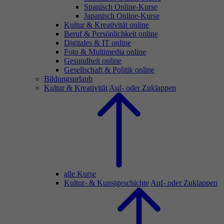
Spanisch Online-Kurse
Japanisch Online-Kurse
Kultur & Kreativität online
Beruf & Persönlichkeit online
Digitales & IT online
Foto & Multimedia online
Gesundheit online
Gesellschaft & Politik online
Bildungsurlaub
Kultur & Kreativität
Auf- oder Zuklappen
alle Kurse
Kultur- & Kunstgeschichte
Auf- oder Zuklappen