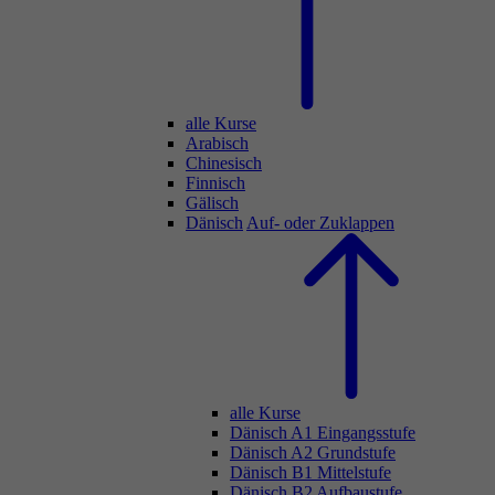
alle Kurse
Arabisch
Chinesisch
Finnisch
Gälisch
Dänisch
Auf- oder Zuklappen
alle Kurse
Dänisch A1 Eingangsstufe
Dänisch A2 Grundstufe
Dänisch B1 Mittelstufe
Dänisch B2 Aufbaustufe