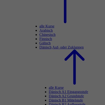
alle Kurse
Arabisch
Chinesisch
Finnisch
Gälisch
Dänisch
Auf- oder Zuklappen
alle Kurse
Dänisch A1 Eingangsstufe
Dänisch A2 Grundstufe
Dänisch B1 Mittelstufe
Dänisch B2 Aufbaustufe