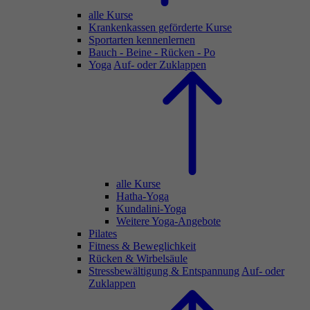
alle Kurse
Krankenkassen geförderte Kurse
Sportarten kennenlernen
Bauch - Beine - Rücken - Po
Yoga
Auf- oder Zuklappen
alle Kurse
Hatha-Yoga
Kundalini-Yoga
Weitere Yoga-Angebote
Pilates
Fitness & Beweglichkeit
Rücken & Wirbelsäule
Stressbewältigung & Entspannung
Auf- oder
Zuklappen