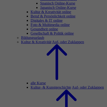
Spanisch Online-Kurse
Japanisch Online-Kurse
Kultur & Kreativität online
Beruf & Persönlichkeit online
Digitales & IT online
Foto & Multimedia online
Gesundheit online
Gesellschaft & Politik online
Bildungsurlaub
Kultur & Kreativität
Auf- oder Zuklappen
alle Kurse
Kultur- & Kunstgeschichte
Auf- oder Zuklappen