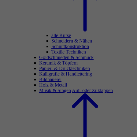
alle Kurse
Schneidern & Nähen
Schnittkonstruktion
Textile Techniken
Goldschmieden & Schmuck
Keramik & Töpfern
Papier- & Drucktechniken
Kalligrafie & Handlettering
Bildhauerei
Holz & Metall
Musik & Singen
Auf- oder Zuklappen