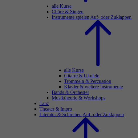
alle Kurse
Chöre & Singen
Instrumente spielen
Auf- oder Zuklappen
alle Kurse
Gitarre & Ukulele
Trommeln & Percussion
Klavier & weitere Instrumente
Bands & Orchester
Musiktheorie & Workshops
Tanz
Theater & Impro
Literatur & Schreiben
Auf- oder Zuklappen