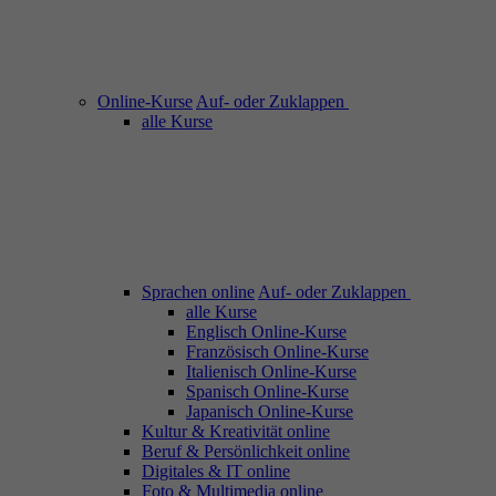
Online-Kurse
Auf- oder Zuklappen
alle Kurse
Sprachen online
Auf- oder Zuklappen
alle Kurse
Englisch Online-Kurse
Französisch Online-Kurse
Italienisch Online-Kurse
Spanisch Online-Kurse
Japanisch Online-Kurse
Kultur & Kreativität online
Beruf & Persönlichkeit online
Digitales & IT online
Foto & Multimedia online