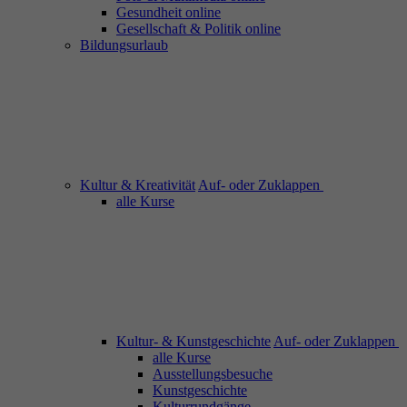
Gesundheit online
Gesellschaft & Politik online
Bildungsurlaub
Kultur & Kreativität
Auf- oder Zuklappen
alle Kurse
Kultur- & Kunstgeschichte
Auf- oder Zuklappen
alle Kurse
Ausstellungsbesuche
Kunstgeschichte
Kulturrundgänge