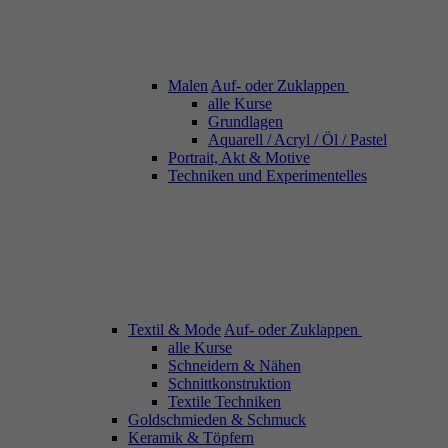
Malen
Auf- oder Zuklappen
alle Kurse
Grundlagen
Aquarell / Acryl / Öl / Pastel
Portrait, Akt & Motive
Techniken und Experimentelles
Textil & Mode
Auf- oder Zuklappen
alle Kurse
Schneidern & Nähen
Schnittkonstruktion
Textile Techniken
Goldschmieden & Schmuck
Keramik & Töpfern