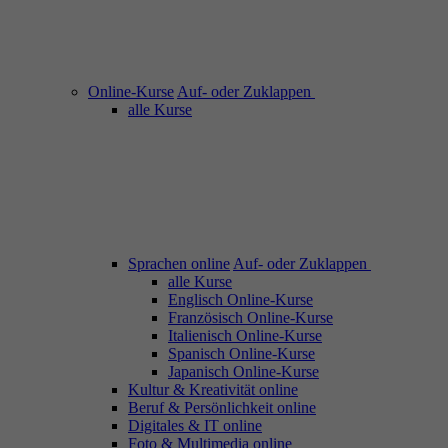
Online-Kurse
Auf- oder Zuklappen
alle Kurse
Sprachen online
Auf- oder Zuklappen
alle Kurse
Englisch Online-Kurse
Französisch Online-Kurse
Italienisch Online-Kurse
Spanisch Online-Kurse
Japanisch Online-Kurse
Kultur & Kreativität online
Beruf & Persönlichkeit online
Digitales & IT online
Foto & Multimedia online