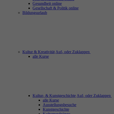
Gesundheit online
Gesellschaft & Politik online
Bildungsurlaub
Kultur & Kreativität
Auf- oder Zuklappen
alle Kurse
Kultur- & Kunstgeschichte
Auf- oder Zuklappen
alle Kurse
Ausstellungsbesuche
Kunstgeschichte
Kulturrundgänge