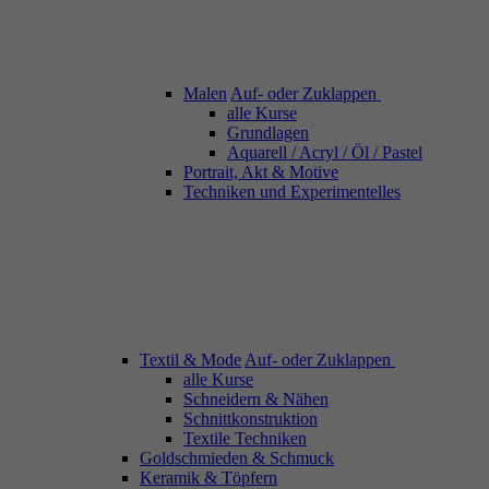
Malen
Auf- oder Zuklappen
alle Kurse
Grundlagen
Aquarell / Acryl / Öl / Pastel
Portrait, Akt & Motive
Techniken und Experimentelles
Textil & Mode
Auf- oder Zuklappen
alle Kurse
Schneidern & Nähen
Schnittkonstruktion
Textile Techniken
Goldschmieden & Schmuck
Keramik & Töpfern