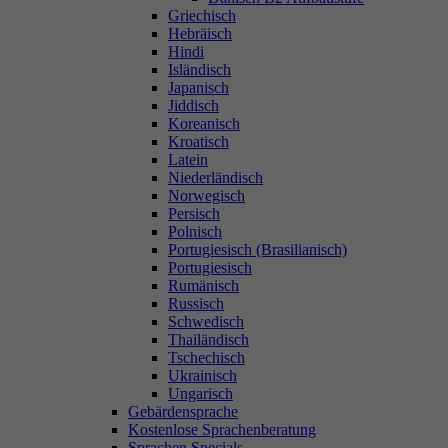
Griechisch
Hebräisch
Hindi
Isländisch
Japanisch
Jiddisch
Koreanisch
Kroatisch
Latein
Niederländisch
Norwegisch
Persisch
Polnisch
Portugiesisch (Brasilianisch)
Portugiesisch
Rumänisch
Russisch
Schwedisch
Thailändisch
Tschechisch
Ukrainisch
Ungarisch
Gebärdensprache
Kostenlose Sprachenberatung
Sprachen Specials