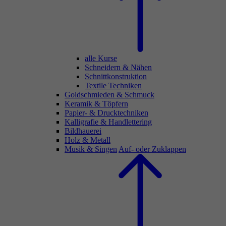
alle Kurse
Schneidern & Nähen
Schnittkonstruktion
Textile Techniken
Goldschmieden & Schmuck
Keramik & Töpfern
Papier- & Drucktechniken
Kalligrafie & Handlettering
Bildhauerei
Holz & Metall
Musik & Singen
Auf- oder Zuklappen