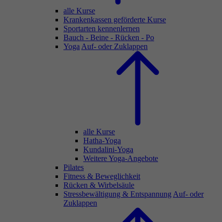
alle Kurse
Krankenkassen geförderte Kurse
Sportarten kennenlernen
Bauch - Beine - Rücken - Po
Yoga
Auf- oder Zuklappen
alle Kurse
Hatha-Yoga
Kundalini-Yoga
Weitere Yoga-Angebote
Pilates
Fitness & Beweglichkeit
Rücken & Wirbelsäule
Stressbewältigung & Entspannung
Auf- oder
Zuklappen