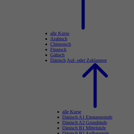
alle Kurse
Arabisch
Chinesisch
Finnisch
Gälisch
Dänisch
Auf- oder Zuklappen
alle Kurse
Dänisch A1 Eingangsstufe
Dänisch A2 Grundstufe
Dänisch B1 Mittelstufe
Dänisch B2 Aufbaustufe