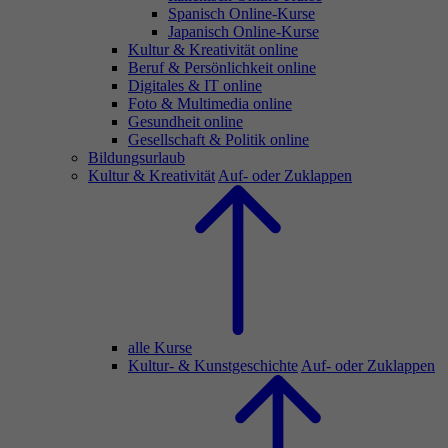
Spanisch Online-Kurse
Japanisch Online-Kurse
Kultur & Kreativität online
Beruf & Persönlichkeit online
Digitales & IT online
Foto & Multimedia online
Gesundheit online
Gesellschaft & Politik online
Bildungsurlaub
Kultur & Kreativität
Auf- oder Zuklappen
alle Kurse
Kultur- & Kunstgeschichte
Auf- oder Zuklappen