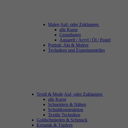
Malen
Auf- oder Zuklappen
alle Kurse
Grundlagen
Aquarell / Acryl / Öl / Pastel
Portrait, Akt & Motive
Techniken und Experimentelles
Textil & Mode
Auf- oder Zuklappen
alle Kurse
Schneidern & Nähen
Schnittkonstruktion
Textile Techniken
Goldschmieden & Schmuck
Keramik & Töpfern