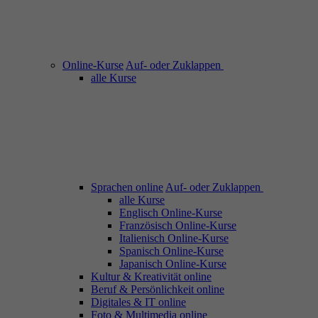
Online-Kurse
Auf- oder Zuklappen
alle Kurse
Sprachen online
Auf- oder Zuklappen
alle Kurse
Englisch Online-Kurse
Französisch Online-Kurse
Italienisch Online-Kurse
Spanisch Online-Kurse
Japanisch Online-Kurse
Kultur & Kreativität online
Beruf & Persönlichkeit online
Digitales & IT online
Foto & Multimedia online