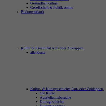
Gesundheit online
Gesellschaft & Politik online
Bildungsurlaub
Kultur & Kreativität
Auf- oder Zuklappen
alle Kurse
Kultur- & Kunstgeschichte
Auf- oder Zuklappen
alle Kurse
Ausstellungsbesuche
Kunstgeschichte
Kulturrundgänge