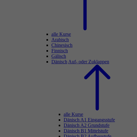
alle Kurse
Arabisch
Chinesisch
Finnisch
Gälisch
Dänisch
Auf- oder Zuklappen
alle Kurse
Dänisch A1 Eingangsstufe
Dänisch A2 Grundstufe
Dänisch B1 Mittelstufe
Dänisch B2 Aufbaustufe