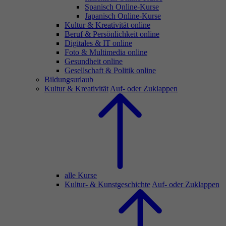
Spanisch Online-Kurse
Japanisch Online-Kurse
Kultur & Kreativität online
Beruf & Persönlichkeit online
Digitales & IT online
Foto & Multimedia online
Gesundheit online
Gesellschaft & Politik online
Bildungsurlaub
Kultur & Kreativität
Auf- oder Zuklappen
alle Kurse
Kultur- & Kunstgeschichte
Auf- oder Zuklappen