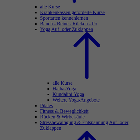
alle Kurse
Krankenkassen geförderte Kurse
Sportarten kennenlernen
Bauch - Beine - Rücken - Po
Yoga
Auf- oder Zuklappen
alle Kurse
Hatha-Yoga
Kundalini-Yoga
Weitere Yoga-Angebote
Pilates
Fitness & Beweglichkeit
Rücken & Wirbelsäule
Stressbewältigung & Entspannung
Auf- oder
Zuklappen