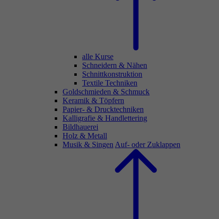
alle Kurse
Schneidern & Nähen
Schnittkonstruktion
Textile Techniken
Goldschmieden & Schmuck
Keramik & Töpfern
Papier- & Drucktechniken
Kalligrafie & Handlettering
Bildhauerei
Holz & Metall
Musik & Singen
Auf- oder Zuklappen