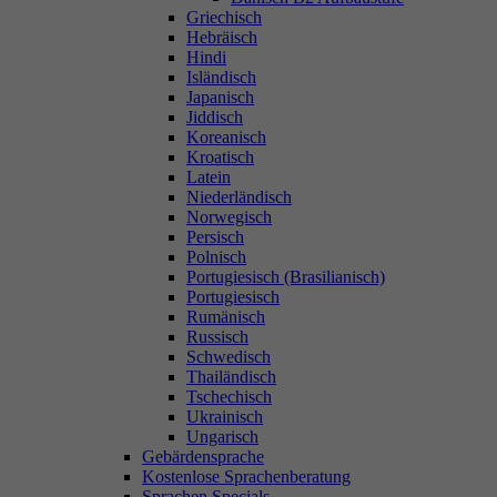
Griechisch
Hebräisch
Hindi
Isländisch
Japanisch
Jiddisch
Koreanisch
Kroatisch
Latein
Niederländisch
Norwegisch
Persisch
Polnisch
Portugiesisch (Brasilianisch)
Portugiesisch
Rumänisch
Russisch
Schwedisch
Thailändisch
Tschechisch
Ukrainisch
Ungarisch
Gebärdensprache
Kostenlose Sprachenberatung
Sprachen Specials