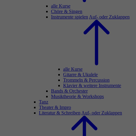
alle Kurse
Chöre & Singen
Instrumente spielen
Auf- oder Zuklappen
alle Kurse
Gitarre & Ukulele
Trommeln & Percussion
Klavier & weitere Instrumente
Bands & Orchester
Musiktheorie & Workshops
Tanz
Theater & Impro
Literatur & Schreiben
Auf- oder Zuklappen