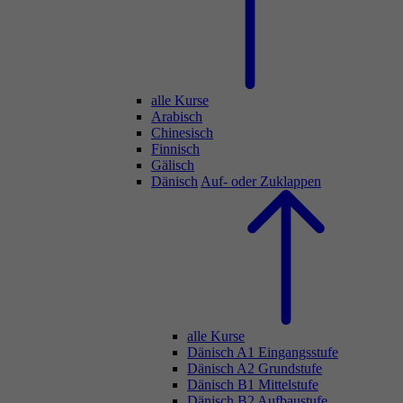
alle Kurse
Arabisch
Chinesisch
Finnisch
Gälisch
Dänisch
Auf- oder Zuklappen
alle Kurse
Dänisch A1 Eingangsstufe
Dänisch A2 Grundstufe
Dänisch B1 Mittelstufe
Dänisch B2 Aufbaustufe