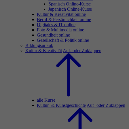
Spanisch Online-Kurse
Japanisch Online-Kurse
Kultur & Kreativität online
Beruf & Persönlichkeit online
Digitales & IT online
Foto & Multimedia online
Gesundheit online
Gesellschaft & Politik online
Bildungsurlaub
Kultur & Kreativität
Auf- oder Zuklappen
alle Kurse
Kultur- & Kunstgeschichte
Auf- oder Zuklappen