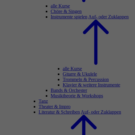
alle Kurse
Chöre & Singen
Instrumente spielen
Auf- oder Zuklappen
alle Kurse
Gitarre & Ukulele
Trommeln & Percussion
Klavier & weitere Instrumente
Bands & Orchester
Musiktheorie & Workshops
Tanz
Theater & Impro
Literatur & Schreiben
Auf- oder Zuklappen