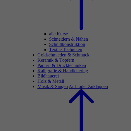
alle Kurse
Schneidern & Nähen
Schnittkonstruktion
Textile Techniken
Goldschmieden & Schmuck
Keramik & Töpfern
Papier- & Drucktechniken
Kalligrafie & Handlettering
Bildhauerei
Holz & Metall
Musik & Singen
Auf- oder Zuklappen