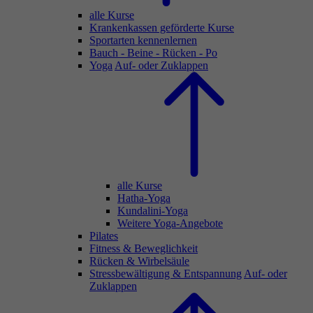
alle Kurse
Krankenkassen geförderte Kurse
Sportarten kennenlernen
Bauch - Beine - Rücken - Po
Yoga
Auf- oder Zuklappen
alle Kurse
Hatha-Yoga
Kundalini-Yoga
Weitere Yoga-Angebote
Pilates
Fitness & Beweglichkeit
Rücken & Wirbelsäule
Stressbewältigung & Entspannung
Auf- oder
Zuklappen