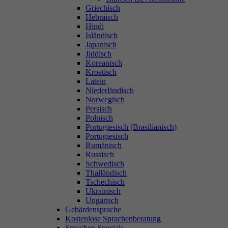
Griechisch
Hebräisch
Hindi
Isländisch
Japanisch
Jiddisch
Koreanisch
Kroatisch
Latein
Niederländisch
Norwegisch
Persisch
Polnisch
Portugiesisch (Brasilianisch)
Portugiesisch
Rumänisch
Russisch
Schwedisch
Thailändisch
Tschechisch
Ukrainisch
Ungarisch
Gebärdensprache
Kostenlose Sprachenberatung
Sprachen Specials