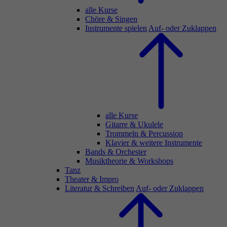
alle Kurse
Chöre & Singen
Instrumente spielen
Auf- oder Zuklappen
alle Kurse
Gitarre & Ukulele
Trommeln & Percussion
Klavier & weitere Instrumente
Bands & Orchester
Musiktheorie & Workshops
Tanz
Theater & Impro
Literatur & Schreiben
Auf- oder Zuklappen