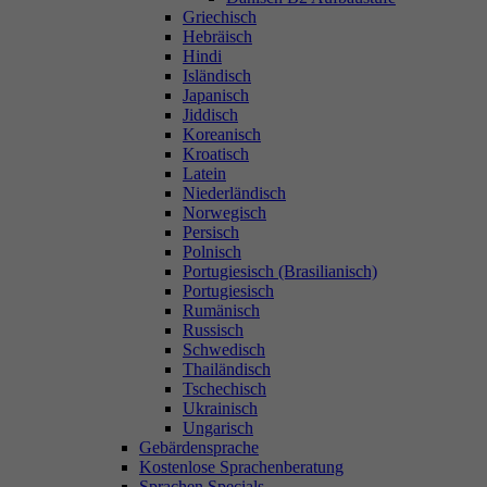
Griechisch
Hebräisch
Hindi
Isländisch
Japanisch
Jiddisch
Koreanisch
Kroatisch
Latein
Niederländisch
Norwegisch
Persisch
Polnisch
Portugiesisch (Brasilianisch)
Portugiesisch
Rumänisch
Russisch
Schwedisch
Thailändisch
Tschechisch
Ukrainisch
Ungarisch
Gebärdensprache
Kostenlose Sprachenberatung
Sprachen Specials