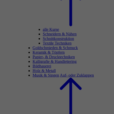
alle Kurse
Schneidern & Nähen
Schnittkonstruktion
Textile Techniken
Goldschmieden & Schmuck
Keramik & Töpfern
Papier- & Drucktechniken
Kalligrafie & Handlettering
Bildhauerei
Holz & Metall
Musik & Singen
Auf- oder Zuklappen