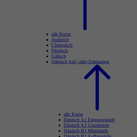
alle Kurse
Arabisch
Chinesisch
Finnisch
Gälisch
Dänisch
Auf- oder Zuklappen
alle Kurse
Dänisch A1 Eingangsstufe
Dänisch A2 Grundstufe
Dänisch B1 Mittelstufe
Dänisch B2 Aufbaustufe