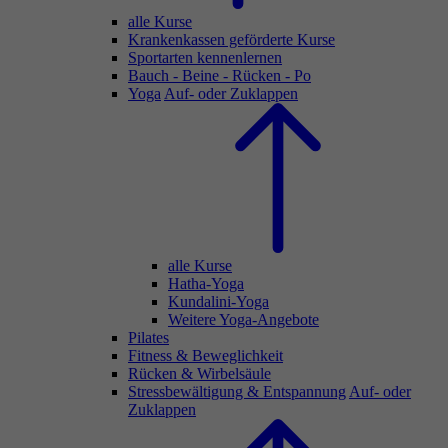
alle Kurse
Krankenkassen geförderte Kurse
Sportarten kennenlernen
Bauch - Beine - Rücken - Po
Yoga
Auf- oder Zuklappen
alle Kurse
Hatha-Yoga
Kundalini-Yoga
Weitere Yoga-Angebote
Pilates
Fitness & Beweglichkeit
Rücken & Wirbelsäule
Stressbewältigung & Entspannung
Auf- oder
Zuklappen