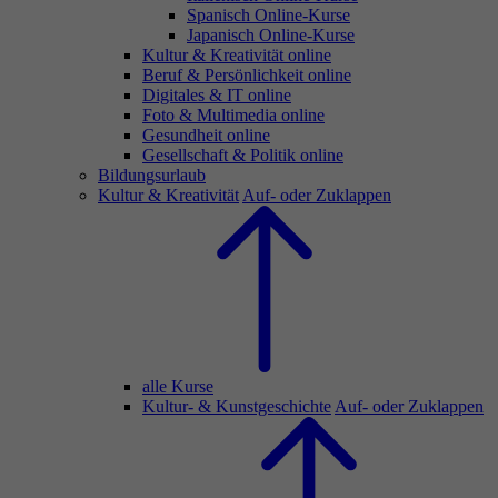
Spanisch Online-Kurse
Japanisch Online-Kurse
Kultur & Kreativität online
Beruf & Persönlichkeit online
Digitales & IT online
Foto & Multimedia online
Gesundheit online
Gesellschaft & Politik online
Bildungsurlaub
Kultur & Kreativität
Auf- oder Zuklappen
alle Kurse
Kultur- & Kunstgeschichte
Auf- oder Zuklappen