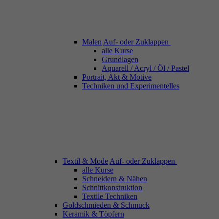
Malen
Auf- oder Zuklappen
alle Kurse
Grundlagen
Aquarell / Acryl / Öl / Pastel
Portrait, Akt & Motive
Techniken und Experimentelles
Textil & Mode
Auf- oder Zuklappen
alle Kurse
Schneidern & Nähen
Schnittkonstruktion
Textile Techniken
Goldschmieden & Schmuck
Keramik & Töpfern