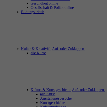
Gesundheit online
Gesellschaft & Politik online
Bildungsurlaub
Kultur & Kreativität
Auf- oder Zuklappen
alle Kurse
Kultur- & Kunstgeschichte
Auf- oder Zuklappen
alle Kurse
Ausstellungsbesuche
Kunstgeschichte
Kulturrundgänge