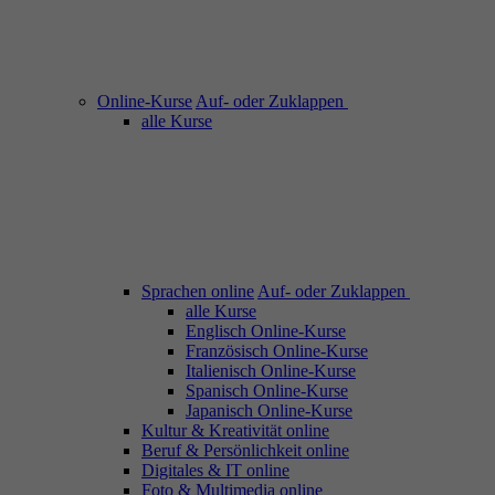
Online-Kurse
Auf- oder Zuklappen
alle Kurse
Sprachen online
Auf- oder Zuklappen
alle Kurse
Englisch Online-Kurse
Französisch Online-Kurse
Italienisch Online-Kurse
Spanisch Online-Kurse
Japanisch Online-Kurse
Kultur & Kreativität online
Beruf & Persönlichkeit online
Digitales & IT online
Foto & Multimedia online