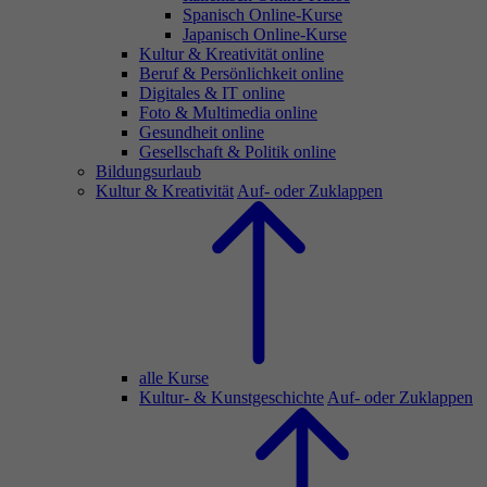
Spanisch Online-Kurse
Japanisch Online-Kurse
Kultur & Kreativität online
Beruf & Persönlichkeit online
Digitales & IT online
Foto & Multimedia online
Gesundheit online
Gesellschaft & Politik online
Bildungsurlaub
Kultur & Kreativität
Auf- oder Zuklappen
alle Kurse
Kultur- & Kunstgeschichte
Auf- oder Zuklappen