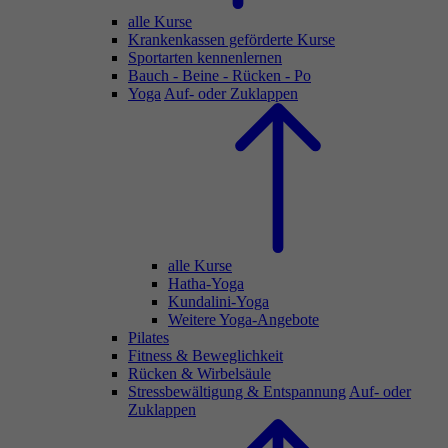
alle Kurse
Krankenkassen geförderte Kurse
Sportarten kennenlernen
Bauch - Beine - Rücken - Po
Yoga
Auf- oder Zuklappen
alle Kurse
Hatha-Yoga
Kundalini-Yoga
Weitere Yoga-Angebote
Pilates
Fitness & Beweglichkeit
Rücken & Wirbelsäule
Stressbewältigung & Entspannung
Auf- oder
Zuklappen