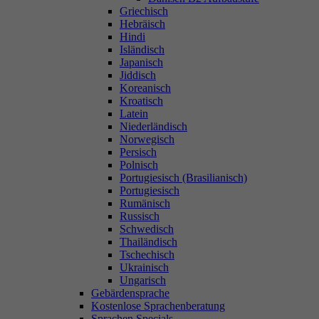
Griechisch
Hebräisch
Hindi
Isländisch
Japanisch
Jiddisch
Koreanisch
Kroatisch
Latein
Niederländisch
Norwegisch
Persisch
Polnisch
Portugiesisch (Brasilianisch)
Portugiesisch
Rumänisch
Russisch
Schwedisch
Thailändisch
Tschechisch
Ukrainisch
Ungarisch
Gebärdensprache
Kostenlose Sprachenberatung
Sprachen Specials