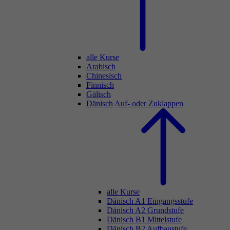
alle Kurse
Arabisch
Chinesisch
Finnisch
Gälisch
Dänisch
Auf- oder Zuklappen
alle Kurse
Dänisch A1 Eingangsstufe
Dänisch A2 Grundstufe
Dänisch B1 Mittelstufe
Dänisch B2 Aufbaustufe