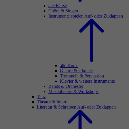
alle Kurse
Chöre & Singen
Instrumente spielen
Auf- oder Zuklappen
alle Kurse
Gitarre & Ukulele
Trommeln & Percussion
Klavier & weitere Instrumente
Bands & Orchester
Musiktheorie & Workshops
Tanz
Theater & Impro
Literatur & Schreiben
Auf- oder Zuklappen