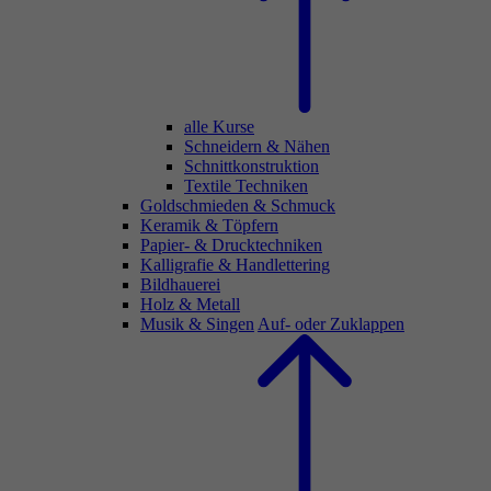
alle Kurse
Schneidern & Nähen
Schnittkonstruktion
Textile Techniken
Goldschmieden & Schmuck
Keramik & Töpfern
Papier- & Drucktechniken
Kalligrafie & Handlettering
Bildhauerei
Holz & Metall
Musik & Singen
Auf- oder Zuklappen