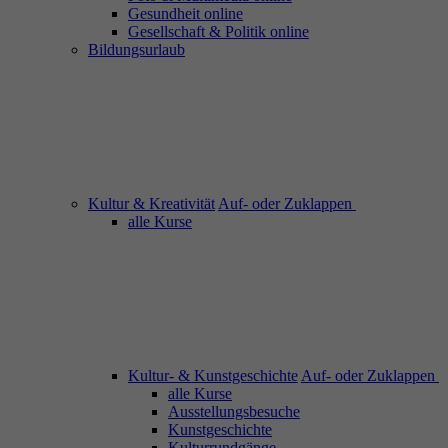
Gesundheit online
Gesellschaft & Politik online
Bildungsurlaub
Kultur & Kreativität
Auf- oder Zuklappen
alle Kurse
Kultur- & Kunstgeschichte
Auf- oder Zuklappen
alle Kurse
Ausstellungsbesuche
Kunstgeschichte
Kulturrundgänge