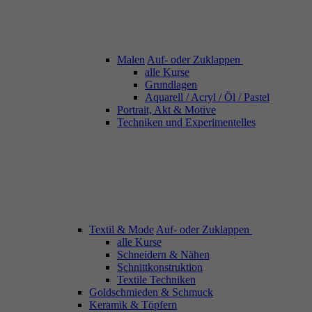
Malen
Auf- oder Zuklappen
alle Kurse
Grundlagen
Aquarell / Acryl / Öl / Pastel
Portrait, Akt & Motive
Techniken und Experimentelles
Textil & Mode
Auf- oder Zuklappen
alle Kurse
Schneidern & Nähen
Schnittkonstruktion
Textile Techniken
Goldschmieden & Schmuck
Keramik & Töpfern