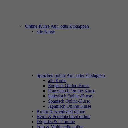
Online-Kurse
Auf- oder Zuklappen
alle Kurse
Sprachen online
Auf- oder Zuklappen
alle Kurse
Englisch Online-Kurse
Französisch Online-Kurse
Italienisch Online-Kurse
Spanisch Online-Kurse
Japanisch Online-Kurse
Kultur & Kreativität online
Beruf & Persönlichkeit online
Digitales & IT online
Foto & Multimedia online