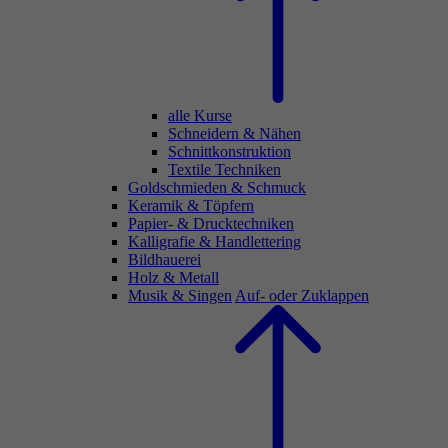
alle Kurse
Schneidern & Nähen
Schnittkonstruktion
Textile Techniken
Goldschmieden & Schmuck
Keramik & Töpfern
Papier- & Drucktechniken
Kalligrafie & Handlettering
Bildhauerei
Holz & Metall
Musik & Singen
Auf- oder Zuklappen