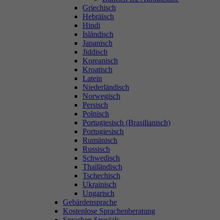
Griechisch
Hebräisch
Hindi
Isländisch
Japanisch
Jiddisch
Koreanisch
Kroatisch
Latein
Niederländisch
Norwegisch
Persisch
Polnisch
Portugiesisch (Brasilianisch)
Portugiesisch
Rumänisch
Russisch
Schwedisch
Thailändisch
Tschechisch
Ukrainisch
Ungarisch
Gebärdensprache
Kostenlose Sprachenberatung
Sprachen Specials