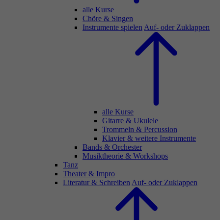
alle Kurse
Chöre & Singen
Instrumente spielen
Auf- oder Zuklappen
alle Kurse
Gitarre & Ukulele
Trommeln & Percussion
Klavier & weitere Instrumente
Bands & Orchester
Musiktheorie & Workshops
Tanz
Theater & Impro
Literatur & Schreiben
Auf- oder Zuklappen