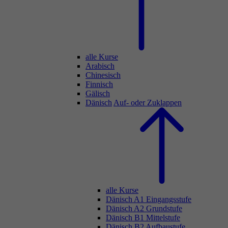
alle Kurse
Arabisch
Chinesisch
Finnisch
Gälisch
Dänisch
Auf- oder Zuklappen
alle Kurse
Dänisch A1 Eingangsstufe
Dänisch A2 Grundstufe
Dänisch B1 Mittelstufe
Dänisch B2 Aufbaustufe