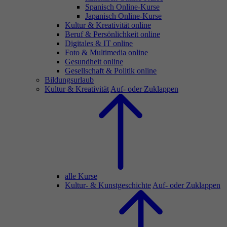
Spanisch Online-Kurse
Japanisch Online-Kurse
Kultur & Kreativität online
Beruf & Persönlichkeit online
Digitales & IT online
Foto & Multimedia online
Gesundheit online
Gesellschaft & Politik online
Bildungsurlaub
Kultur & Kreativität
Auf- oder Zuklappen
alle Kurse
Kultur- & Kunstgeschichte
Auf- oder Zuklappen