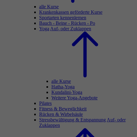
alle Kurse
Krankenkassen geförderte Kurse
Sportarten kennenlernen
Bauch - Beine - Rücken - Po
Yoga
Auf- oder Zuklappen
alle Kurse
Hatha-Yoga
Kundalini-Yoga
Weitere Yoga-Angebote
Pilates
Fitness & Beweglichkeit
Rücken & Wirbelsäule
Stressbewältigung & Entspannung
Auf- oder
Zuklappen