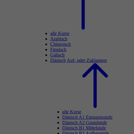
alle Kurse
Arabisch
Chinesisch
Finnisch
Gälisch
Dänisch
Auf- oder Zuklappen
alle Kurse
Dänisch A1 Eingangsstufe
Dänisch A2 Grundstufe
Dänisch B1 Mittelstufe
Dänisch B2 Aufbaustufe