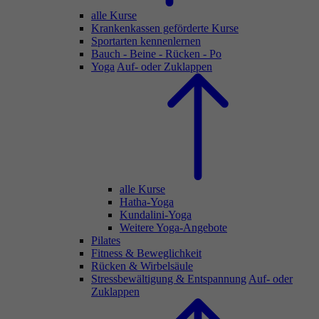
alle Kurse
Krankenkassen geförderte Kurse
Sportarten kennenlernen
Bauch - Beine - Rücken - Po
Yoga
Auf- oder Zuklappen
alle Kurse
Hatha-Yoga
Kundalini-Yoga
Weitere Yoga-Angebote
Pilates
Fitness & Beweglichkeit
Rücken & Wirbelsäule
Stressbewältigung & Entspannung
Auf- oder
Zuklappen