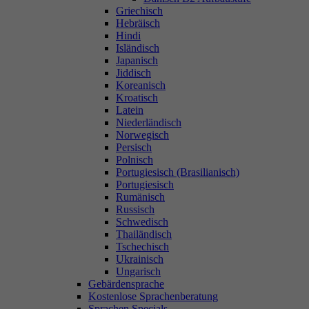
Griechisch
Hebräisch
Hindi
Isländisch
Japanisch
Jiddisch
Koreanisch
Kroatisch
Latein
Niederländisch
Norwegisch
Persisch
Polnisch
Portugiesisch (Brasilianisch)
Portugiesisch
Rumänisch
Russisch
Schwedisch
Thailändisch
Tschechisch
Ukrainisch
Ungarisch
Gebärdensprache
Kostenlose Sprachenberatung
Sprachen Specials