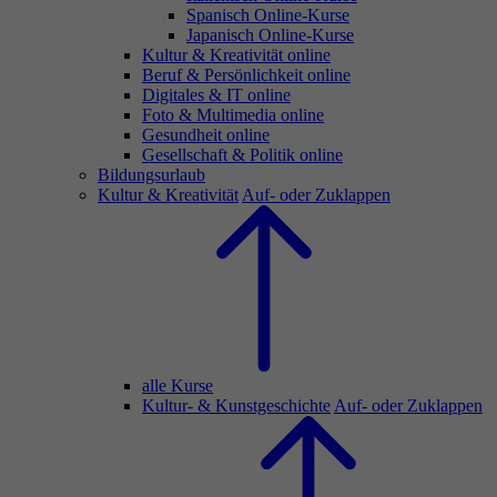
Spanisch Online-Kurse
Japanisch Online-Kurse
Kultur & Kreativität online
Beruf & Persönlichkeit online
Digitales & IT online
Foto & Multimedia online
Gesundheit online
Gesellschaft & Politik online
Bildungsurlaub
Kultur & Kreativität
Auf- oder Zuklappen
alle Kurse
Kultur- & Kunstgeschichte
Auf- oder Zuklappen