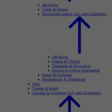
alle Kurse
Chöre & Singen
Instrumente spielen
Auf- oder Zuklappen
alle Kurse
Gitarre & Ukulele
Trommeln & Percussion
Klavier & weitere Instrumente
Bands & Orchester
Musiktheorie & Workshops
Tanz
Theater & Impro
Literatur & Schreiben
Auf- oder Zuklappen