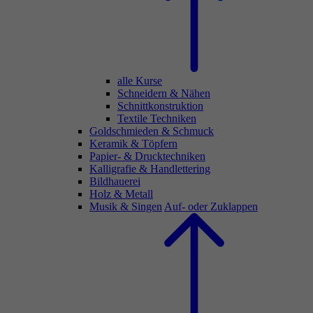
alle Kurse
Schneidern & Nähen
Schnittkonstruktion
Textile Techniken
Goldschmieden & Schmuck
Keramik & Töpfern
Papier- & Drucktechniken
Kalligrafie & Handlettering
Bildhauerei
Holz & Metall
Musik & Singen
Auf- oder Zuklappen