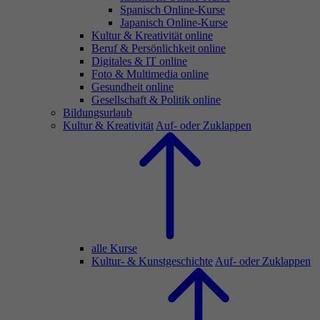
Spanisch Online-Kurse
Japanisch Online-Kurse
Kultur & Kreativität online
Beruf & Persönlichkeit online
Digitales & IT online
Foto & Multimedia online
Gesundheit online
Gesellschaft & Politik online
Bildungsurlaub
Kultur & Kreativität
Auf- oder Zuklappen
alle Kurse
Kultur- & Kunstgeschichte
Auf- oder Zuklappen