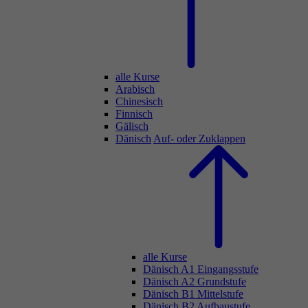
alle Kurse
Arabisch
Chinesisch
Finnisch
Gälisch
Dänisch
Auf- oder Zuklappen
alle Kurse
Dänisch A1 Eingangsstufe
Dänisch A2 Grundstufe
Dänisch B1 Mittelstufe
Dänisch B2 Aufbaustufe