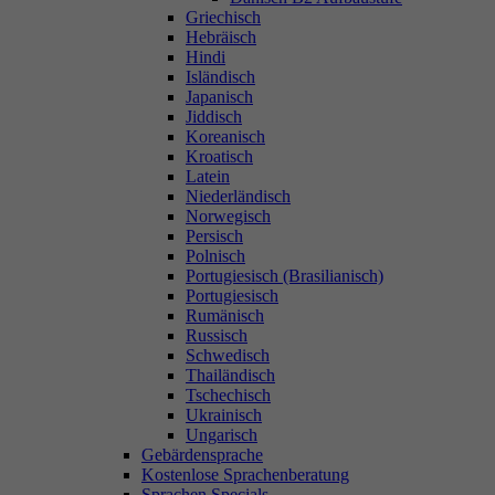
Griechisch
Hebräisch
Hindi
Isländisch
Japanisch
Jiddisch
Koreanisch
Kroatisch
Latein
Niederländisch
Norwegisch
Persisch
Polnisch
Portugiesisch (Brasilianisch)
Portugiesisch
Rumänisch
Russisch
Schwedisch
Thailändisch
Tschechisch
Ukrainisch
Ungarisch
Gebärdensprache
Kostenlose Sprachenberatung
Sprachen Specials