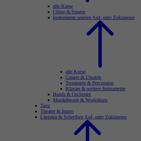
alle Kurse
Chöre & Singen
Instrumente spielen
Auf- oder Zuklappen
alle Kurse
Gitarre & Ukulele
Trommeln & Percussion
Klavier & weitere Instrumente
Bands & Orchester
Musiktheorie & Workshops
Tanz
Theater & Impro
Literatur & Schreiben
Auf- oder Zuklappen