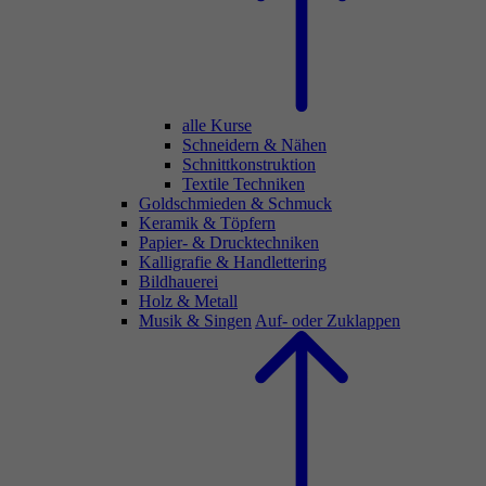
alle Kurse
Schneidern & Nähen
Schnittkonstruktion
Textile Techniken
Goldschmieden & Schmuck
Keramik & Töpfern
Papier- & Drucktechniken
Kalligrafie & Handlettering
Bildhauerei
Holz & Metall
Musik & Singen
Auf- oder Zuklappen