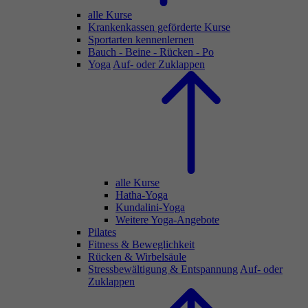
alle Kurse
Krankenkassen geförderte Kurse
Sportarten kennenlernen
Bauch - Beine - Rücken - Po
Yoga
Auf- oder Zuklappen
alle Kurse
Hatha-Yoga
Kundalini-Yoga
Weitere Yoga-Angebote
Pilates
Fitness & Beweglichkeit
Rücken & Wirbelsäule
Stressbewältigung & Entspannung
Auf- oder
Zuklappen