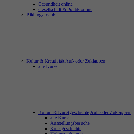
Gesundheit online
Gesellschaft & Politik online
Bildungsurlaub
Kultur & Kreativität
Auf- oder Zuklappen
alle Kurse
Kultur- & Kunstgeschichte
Auf- oder Zuklappen
alle Kurse
Ausstellungsbesuche
Kunstgeschichte
Kulturrundgänge