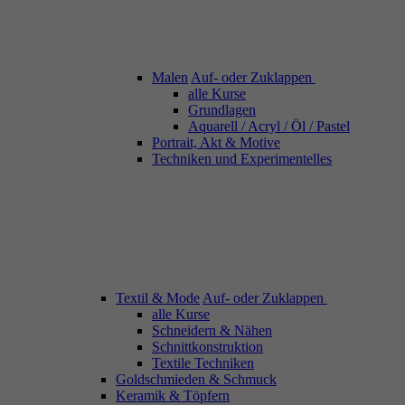
Malen
Auf- oder Zuklappen
alle Kurse
Grundlagen
Aquarell / Acryl / Öl / Pastel
Portrait, Akt & Motive
Techniken und Experimentelles
Textil & Mode
Auf- oder Zuklappen
alle Kurse
Schneidern & Nähen
Schnittkonstruktion
Textile Techniken
Goldschmieden & Schmuck
Keramik & Töpfern