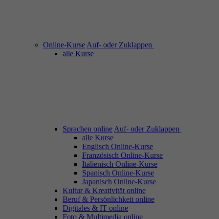
Online-Kurse
Auf- oder Zuklappen
alle Kurse
Sprachen online
Auf- oder Zuklappen
alle Kurse
Englisch Online-Kurse
Französisch Online-Kurse
Italienisch Online-Kurse
Spanisch Online-Kurse
Japanisch Online-Kurse
Kultur & Kreativität online
Beruf & Persönlichkeit online
Digitales & IT online
Foto & Multimedia online