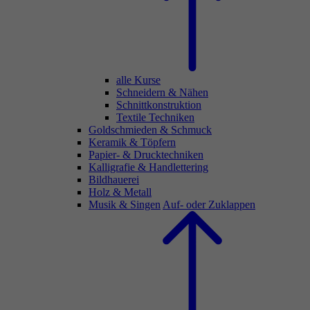
alle Kurse
Schneidern & Nähen
Schnittkonstruktion
Textile Techniken
Goldschmieden & Schmuck
Keramik & Töpfern
Papier- & Drucktechniken
Kalligrafie & Handlettering
Bildhauerei
Holz & Metall
Musik & Singen
Auf- oder Zuklappen