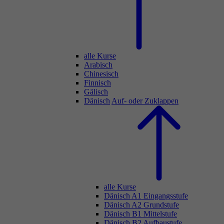
alle Kurse
Arabisch
Chinesisch
Finnisch
Gälisch
Dänisch
Auf- oder Zuklappen
alle Kurse
Dänisch A1 Eingangsstufe
Dänisch A2 Grundstufe
Dänisch B1 Mittelstufe
Dänisch B2 Aufbaustufe