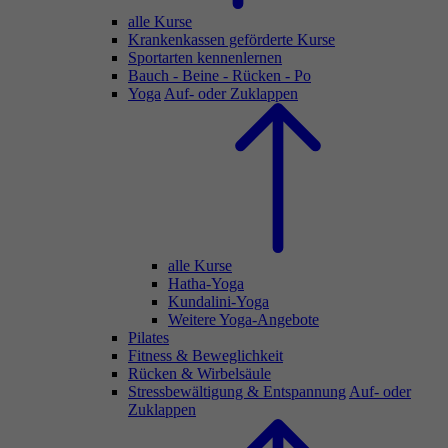
alle Kurse
Krankenkassen geförderte Kurse
Sportarten kennenlernen
Bauch - Beine - Rücken - Po
Yoga
Auf- oder Zuklappen
alle Kurse
Hatha-Yoga
Kundalini-Yoga
Weitere Yoga-Angebote
Pilates
Fitness & Beweglichkeit
Rücken & Wirbelsäule
Stressbewältigung & Entspannung
Auf- oder
Zuklappen