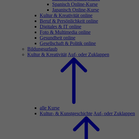
Spanisch Online-Kurse
Japanisch Online-Kurse
Kultur & Kreativität online
Beruf & Persönlichkeit online
Digitales & IT online
Foto & Multimedia online
Gesundheit online
Gesellschaft & Politik online
Bildungsurlaub
Kultur & Kreativität
Auf- oder Zuklappen
alle Kurse
Kultur- & Kunstgeschichte
Auf- oder Zuklappen