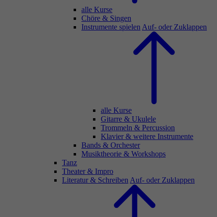
alle Kurse
Chöre & Singen
Instrumente spielen
Auf- oder Zuklappen
alle Kurse
Gitarre & Ukulele
Trommeln & Percussion
Klavier & weitere Instrumente
Bands & Orchester
Musiktheorie & Workshops
Tanz
Theater & Impro
Literatur & Schreiben
Auf- oder Zuklappen