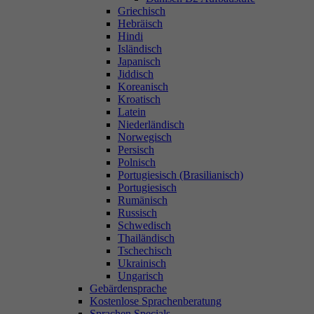
Griechisch
Hebräisch
Hindi
Isländisch
Japanisch
Jiddisch
Koreanisch
Kroatisch
Latein
Niederländisch
Norwegisch
Persisch
Polnisch
Portugiesisch (Brasilianisch)
Portugiesisch
Rumänisch
Russisch
Schwedisch
Thailändisch
Tschechisch
Ukrainisch
Ungarisch
Gebärdensprache
Kostenlose Sprachenberatung
Sprachen Specials