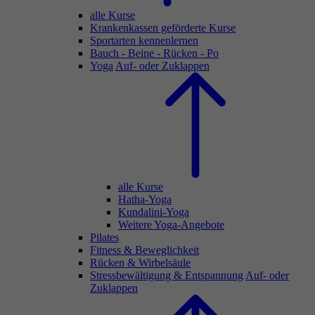
alle Kurse
Krankenkassen geförderte Kurse
Sportarten kennenlernen
Bauch - Beine - Rücken - Po
Yoga
Auf- oder Zuklappen
alle Kurse
Hatha-Yoga
Kundalini-Yoga
Weitere Yoga-Angebote
Pilates
Fitness & Beweglichkeit
Rücken & Wirbelsäule
Stressbewältigung & Entspannung
Auf- oder
Zuklappen