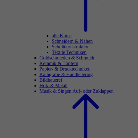
alle Kurse
Schneidern & Nähen
Schnittkonstruktion
Textile Techniken
Goldschmieden & Schmuck
Keramik & Töpfern
Papier- & Drucktechniken
Kalligrafie & Handlettering
Bildhauerei
Holz & Metall
Musik & Singen
Auf- oder Zuklappen