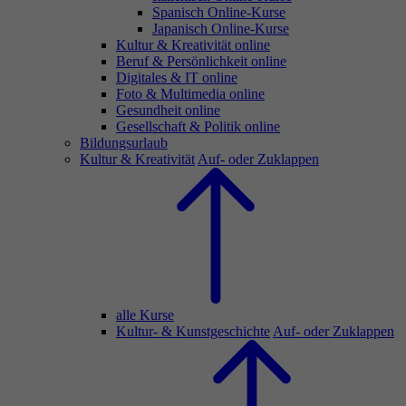
Spanisch Online-Kurse
Japanisch Online-Kurse
Kultur & Kreativität online
Beruf & Persönlichkeit online
Digitales & IT online
Foto & Multimedia online
Gesundheit online
Gesellschaft & Politik online
Bildungsurlaub
Kultur & Kreativität
Auf- oder Zuklappen
alle Kurse
Kultur- & Kunstgeschichte
Auf- oder Zuklappen