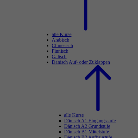
alle Kurse
Arabisch
Chinesisch
Finnisch
Gälisch
Dänisch
Auf- oder Zuklappen
alle Kurse
Dänisch A1 Eingangsstufe
Dänisch A2 Grundstufe
Dänisch B1 Mittelstufe
Dänisch B2 Aufbaustufe