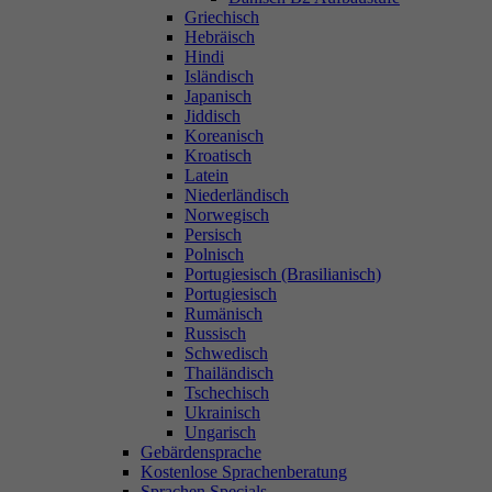
Griechisch
Hebräisch
Hindi
Isländisch
Japanisch
Jiddisch
Koreanisch
Kroatisch
Latein
Niederländisch
Norwegisch
Persisch
Polnisch
Portugiesisch (Brasilianisch)
Portugiesisch
Rumänisch
Russisch
Schwedisch
Thailändisch
Tschechisch
Ukrainisch
Ungarisch
Gebärdensprache
Kostenlose Sprachenberatung
Sprachen Specials