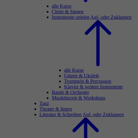
alle Kurse
Chöre & Singen
Instrumente spielen
Auf- oder Zuklappen
alle Kurse
Gitarre & Ukulele
Trommeln & Percussion
Klavier & weitere Instrumente
Bands & Orchester
Musiktheorie & Workshops
Tanz
Theater & Impro
Literatur & Schreiben
Auf- oder Zuklappen