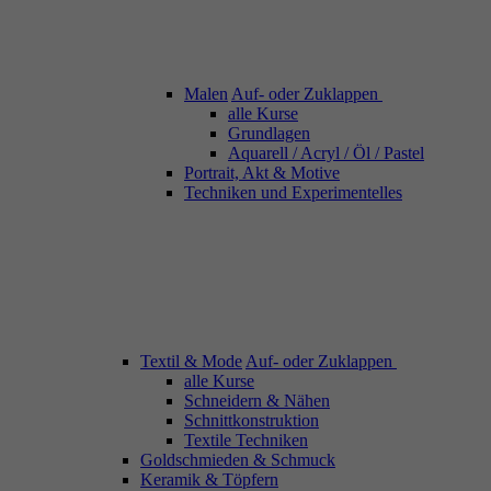
Malen
Auf- oder Zuklappen
alle Kurse
Grundlagen
Aquarell / Acryl / Öl / Pastel
Portrait, Akt & Motive
Techniken und Experimentelles
Textil & Mode
Auf- oder Zuklappen
alle Kurse
Schneidern & Nähen
Schnittkonstruktion
Textile Techniken
Goldschmieden & Schmuck
Keramik & Töpfern