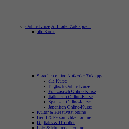
Online-Kurse
Auf- oder Zuklappen
alle Kurse
Sprachen online
Auf- oder Zuklappen
alle Kurse
Englisch Online-Kurse
Französisch Online-Kurse
Italienisch Online-Kurse
Spanisch Online-Kurse
Japanisch Online-Kurse
Kultur & Kreativität online
Beruf & Persönlichkeit online
Digitales & IT online
Foto & Multimedia online