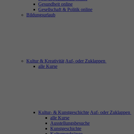
Gesundheit online
Gesellschaft & Politik online
Bildungsurlaub
Kultur & Kreativität
Auf- oder Zuklappen
alle Kurse
Kultur- & Kunstgeschichte
Auf- oder Zuklappen
alle Kurse
Ausstellungsbesuche
Kunstgeschichte
Kulturrundgänge