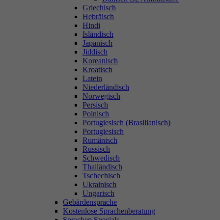
Griechisch
Hebräisch
Hindi
Isländisch
Japanisch
Jiddisch
Koreanisch
Kroatisch
Latein
Niederländisch
Norwegisch
Persisch
Polnisch
Portugiesisch (Brasilianisch)
Portugiesisch
Rumänisch
Russisch
Schwedisch
Thailändisch
Tschechisch
Ukrainisch
Ungarisch
Gebärdensprache
Kostenlose Sprachenberatung
Sprachen Specials