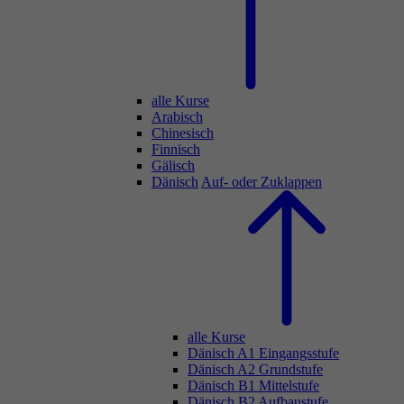
alle Kurse
Arabisch
Chinesisch
Finnisch
Gälisch
Dänisch
Auf- oder Zuklappen
alle Kurse
Dänisch A1 Eingangsstufe
Dänisch A2 Grundstufe
Dänisch B1 Mittelstufe
Dänisch B2 Aufbaustufe