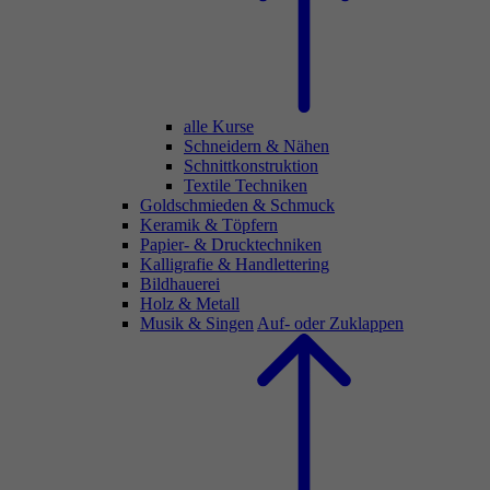
alle Kurse
Schneidern & Nähen
Schnittkonstruktion
Textile Techniken
Goldschmieden & Schmuck
Keramik & Töpfern
Papier- & Drucktechniken
Kalligrafie & Handlettering
Bildhauerei
Holz & Metall
Musik & Singen
Auf- oder Zuklappen