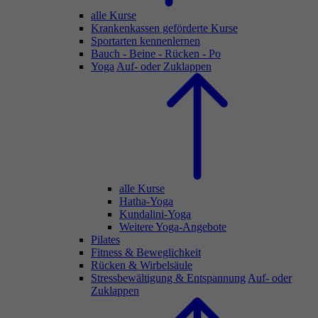
alle Kurse
Krankenkassen geförderte Kurse
Sportarten kennenlernen
Bauch - Beine - Rücken - Po
Yoga
Auf- oder Zuklappen
alle Kurse
Hatha-Yoga
Kundalini-Yoga
Weitere Yoga-Angebote
Pilates
Fitness & Beweglichkeit
Rücken & Wirbelsäule
Stressbewältigung & Entspannung
Auf- oder
Zuklappen