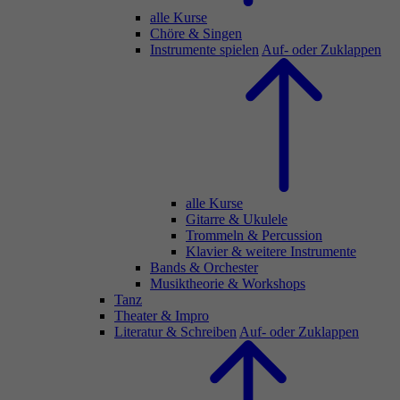
alle Kurse
Chöre & Singen
Instrumente spielen
Auf- oder Zuklappen
alle Kurse
Gitarre & Ukulele
Trommeln & Percussion
Klavier & weitere Instrumente
Bands & Orchester
Musiktheorie & Workshops
Tanz
Theater & Impro
Literatur & Schreiben
Auf- oder Zuklappen