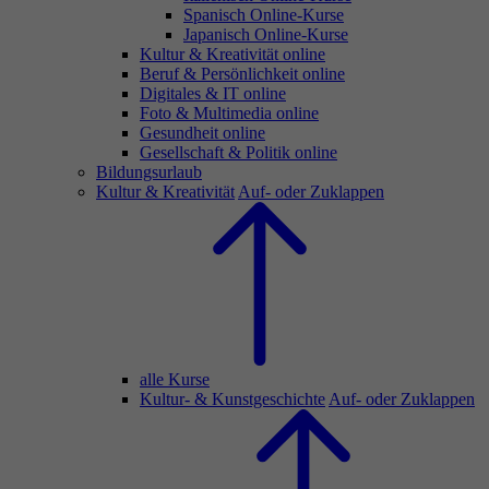
Spanisch Online-Kurse
Japanisch Online-Kurse
Kultur & Kreativität online
Beruf & Persönlichkeit online
Digitales & IT online
Foto & Multimedia online
Gesundheit online
Gesellschaft & Politik online
Bildungsurlaub
Kultur & Kreativität
Auf- oder Zuklappen
alle Kurse
Kultur- & Kunstgeschichte
Auf- oder Zuklappen