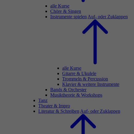
alle Kurse
Chöre & Singen
Instrumente spielen
Auf- oder Zuklappen
alle Kurse
Gitarre & Ukulele
Trommeln & Percussion
Klavier & weitere Instrumente
Bands & Orchester
Musiktheorie & Workshops
Tanz
Theater & Impro
Literatur & Schreiben
Auf- oder Zuklappen