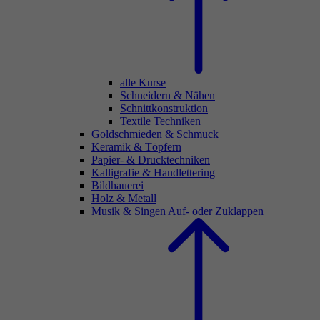
alle Kurse
Schneidern & Nähen
Schnittkonstruktion
Textile Techniken
Goldschmieden & Schmuck
Keramik & Töpfern
Papier- & Drucktechniken
Kalligrafie & Handlettering
Bildhauerei
Holz & Metall
Musik & Singen
Auf- oder Zuklappen