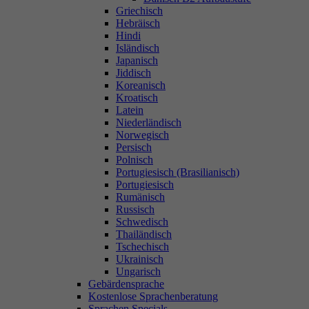
Griechisch
Hebräisch
Hindi
Isländisch
Japanisch
Jiddisch
Koreanisch
Kroatisch
Latein
Niederländisch
Norwegisch
Persisch
Polnisch
Portugiesisch (Brasilianisch)
Portugiesisch
Rumänisch
Russisch
Schwedisch
Thailändisch
Tschechisch
Ukrainisch
Ungarisch
Gebärdensprache
Kostenlose Sprachenberatung
Sprachen Specials