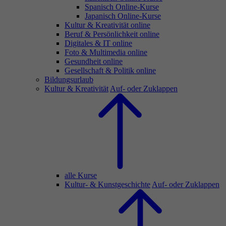
Spanisch Online-Kurse
Japanisch Online-Kurse
Kultur & Kreativität online
Beruf & Persönlichkeit online
Digitales & IT online
Foto & Multimedia online
Gesundheit online
Gesellschaft & Politik online
Bildungsurlaub
Kultur & Kreativität
Auf- oder Zuklappen
alle Kurse
Kultur- & Kunstgeschichte
Auf- oder Zuklappen