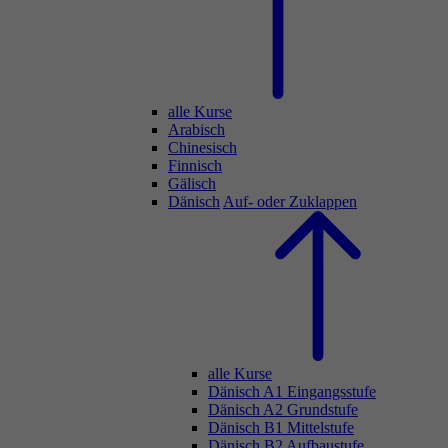
alle Kurse
Arabisch
Chinesisch
Finnisch
Gälisch
Dänisch
Auf- oder Zuklappen
alle Kurse
Dänisch A1 Eingangsstufe
Dänisch A2 Grundstufe
Dänisch B1 Mittelstufe
Dänisch B2 Aufbaustufe