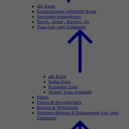
alle Kurse
Krankenkassen geförderte Kurse
Sportarten kennenlernen
Bauch - Beine - Rücken - Po
Yoga
Auf- oder Zuklappen
alle Kurse
Hatha-Yoga
Kundalini-Yoga
Weitere Yoga-Angebote
Pilates
Fitness & Beweglichkeit
Rücken & Wirbelsäule
Stressbewältigung & Entspannung
Auf- oder
Zuklappen