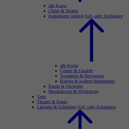
alle Kurse
Chöre & Singen
Instrumente spielen
Auf- oder Zuklappen
alle Kurse
Gitarre & Ukulele
Trommeln & Percussion
Klavier & weitere Instrumente
Bands & Orchester
Musiktheorie & Workshops
Tanz
Theater & Impro
Literatur & Schreiben
Auf- oder Zuklappen