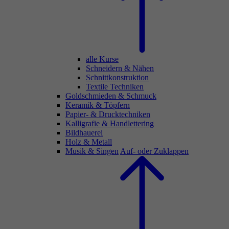
alle Kurse
Schneidern & Nähen
Schnittkonstruktion
Textile Techniken
Goldschmieden & Schmuck
Keramik & Töpfern
Papier- & Drucktechniken
Kalligrafie & Handlettering
Bildhauerei
Holz & Metall
Musik & Singen
Auf- oder Zuklappen