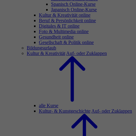
Spanisch Online-Kurse
Japanisch Online-Kurse
Kultur & Kreativität online
Beruf & Persönlichkeit online
Digitales & IT online
Foto & Multimedia online
Gesundheit online
Gesellschaft & Politik online
Bildungsurlaub
Kultur & Kreativität
Auf- oder Zuklappen
alle Kurse
Kultur- & Kunstgeschichte
Auf- oder Zuklappen