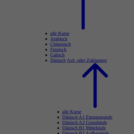
alle Kurse
Arabisch
Chinesisch
Finnisch
Gälisch
Dänisch
Auf- oder Zuklappen
alle Kurse
Dänisch A1 Eingangsstufe
Dänisch A2 Grundstufe
Dänisch B1 Mittelstufe
Dänisch B2 Aufbaustufe