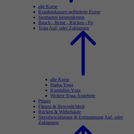
alle Kurse
Krankenkassen geförderte Kurse
Sportarten kennenlernen
Bauch - Beine - Rücken - Po
Yoga
Auf- oder Zuklappen
alle Kurse
Hatha-Yoga
Kundalini-Yoga
Weitere Yoga-Angebote
Pilates
Fitness & Beweglichkeit
Rücken & Wirbelsäule
Stressbewältigung & Entspannung
Auf- oder
Zuklappen