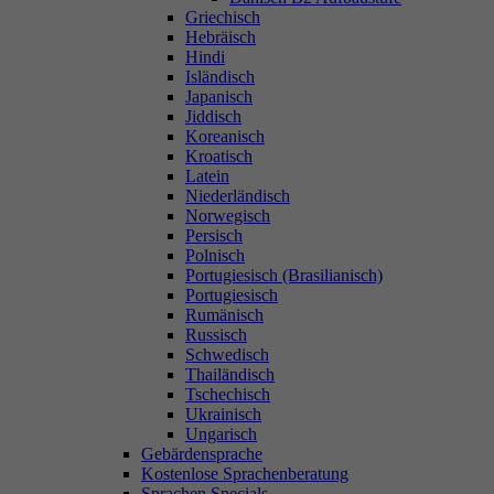
Griechisch
Hebräisch
Hindi
Isländisch
Japanisch
Jiddisch
Koreanisch
Kroatisch
Latein
Niederländisch
Norwegisch
Persisch
Polnisch
Portugiesisch (Brasilianisch)
Portugiesisch
Rumänisch
Russisch
Schwedisch
Thailändisch
Tschechisch
Ukrainisch
Ungarisch
Gebärdensprache
Kostenlose Sprachenberatung
Sprachen Specials