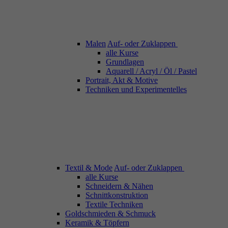
Malen
Auf- oder Zuklappen
alle Kurse
Grundlagen
Aquarell / Acryl / Öl / Pastel
Portrait, Akt & Motive
Techniken und Experimentelles
Textil & Mode
Auf- oder Zuklappen
alle Kurse
Schneidern & Nähen
Schnittkonstruktion
Textile Techniken
Goldschmieden & Schmuck
Keramik & Töpfern