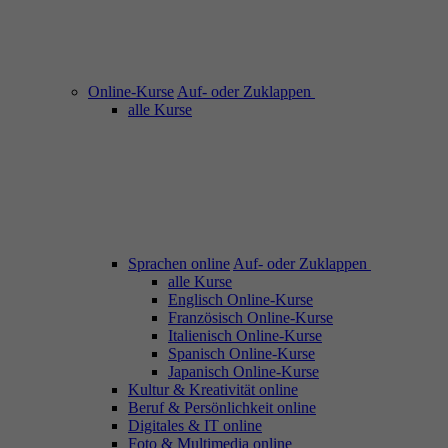
Online-Kurse
Auf- oder Zuklappen
alle Kurse
Sprachen online
Auf- oder Zuklappen
alle Kurse
Englisch Online-Kurse
Französisch Online-Kurse
Italienisch Online-Kurse
Spanisch Online-Kurse
Japanisch Online-Kurse
Kultur & Kreativität online
Beruf & Persönlichkeit online
Digitales & IT online
Foto & Multimedia online