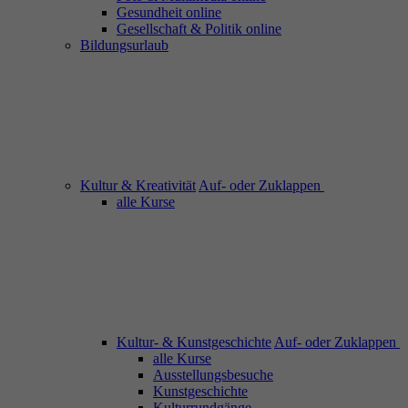
Gesundheit online
Gesellschaft & Politik online
Bildungsurlaub
Kultur & Kreativität
Auf- oder Zuklappen
alle Kurse
Kultur- & Kunstgeschichte
Auf- oder Zuklappen
alle Kurse
Ausstellungsbesuche
Kunstgeschichte
Kulturrundgänge