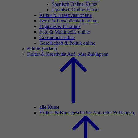
Spanisch Online-Kurse
Japanisch Online-Kurse
Kultur & Kreativität online
Beruf & Persönlichkeit online
Digitales & IT online
Foto & Multimedia online
Gesundheit online
Gesellschaft & Politik online
Bildungsurlaub
Kultur & Kreativität
Auf- oder Zuklappen
alle Kurse
Kultur- & Kunstgeschichte
Auf- oder Zuklappen