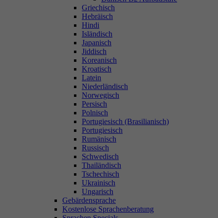
Griechisch
Hebräisch
Hindi
Isländisch
Japanisch
Jiddisch
Koreanisch
Kroatisch
Latein
Niederländisch
Norwegisch
Persisch
Polnisch
Portugiesisch (Brasilianisch)
Portugiesisch
Rumänisch
Russisch
Schwedisch
Thailändisch
Tschechisch
Ukrainisch
Ungarisch
Gebärdensprache
Kostenlose Sprachenberatung
Sprachen Specials