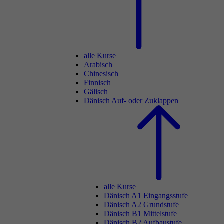
alle Kurse
Arabisch
Chinesisch
Finnisch
Gälisch
Dänisch
Auf- oder Zuklappen
alle Kurse
Dänisch A1 Eingangsstufe
Dänisch A2 Grundstufe
Dänisch B1 Mittelstufe
Dänisch B2 Aufbaustufe