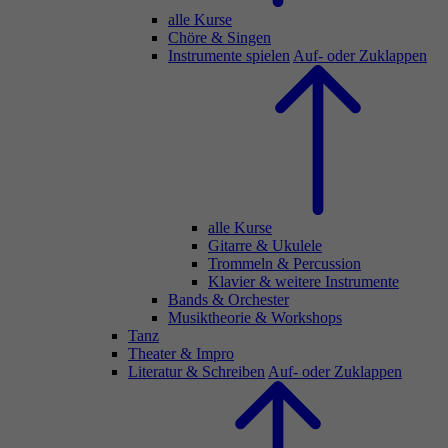
alle Kurse
Chöre & Singen
Instrumente spielen
Auf- oder Zuklappen
alle Kurse
Gitarre & Ukulele
Trommeln & Percussion
Klavier & weitere Instrumente
Bands & Orchester
Musiktheorie & Workshops
Tanz
Theater & Impro
Literatur & Schreiben
Auf- oder Zuklappen