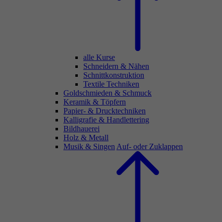
alle Kurse
Schneidern & Nähen
Schnittkonstruktion
Textile Techniken
Goldschmieden & Schmuck
Keramik & Töpfern
Papier- & Drucktechniken
Kalligrafie & Handlettering
Bildhauerei
Holz & Metall
Musik & Singen
Auf- oder Zuklappen