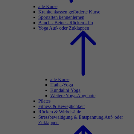
alle Kurse
Krankenkassen geförderte Kurse
Sportarten kennenlernen
Bauch - Beine - Rücken - Po
Yoga
Auf- oder Zuklappen
alle Kurse
Hatha-Yoga
Kundalini-Yoga
Weitere Yoga-Angebote
Pilates
Fitness & Beweglichkeit
Rücken & Wirbelsäule
Stressbewältigung & Entspannung
Auf- oder
Zuklappen