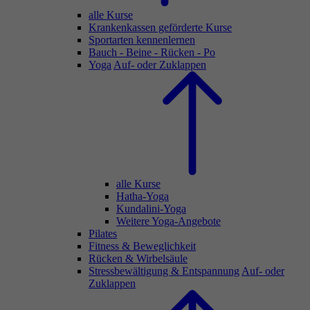
alle Kurse
Krankenkassen geförderte Kurse
Sportarten kennenlernen
Bauch - Beine - Rücken - Po
Yoga
Auf- oder Zuklappen
alle Kurse
Hatha-Yoga
Kundalini-Yoga
Weitere Yoga-Angebote
Pilates
Fitness & Beweglichkeit
Rücken & Wirbelsäule
Stressbewältigung & Entspannung
Auf- oder
Zuklappen