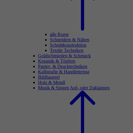
alle Kurse
Schneidern & Nähen
Schnittkonstruktion
Textile Techniken
Goldschmieden & Schmuck
Keramik & Töpfern
Papier- & Drucktechniken
Kalligrafie & Handlettering
Bildhauerei
Holz & Metall
Musik & Singen
Auf- oder Zuklappen