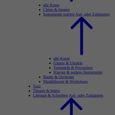
alle Kurse
Chöre & Singen
Instrumente spielen
Auf- oder Zuklappen
alle Kurse
Gitarre & Ukulele
Trommeln & Percussion
Klavier & weitere Instrumente
Bands & Orchester
Musiktheorie & Workshops
Tanz
Theater & Impro
Literatur & Schreiben
Auf- oder Zuklappen