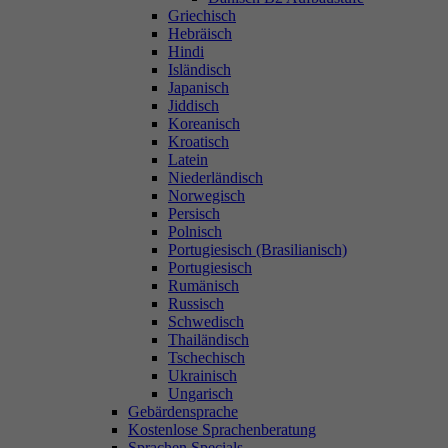
Griechisch
Hebräisch
Hindi
Isländisch
Japanisch
Jiddisch
Koreanisch
Kroatisch
Latein
Niederländisch
Norwegisch
Persisch
Polnisch
Portugiesisch (Brasilianisch)
Portugiesisch
Rumänisch
Russisch
Schwedisch
Thailändisch
Tschechisch
Ukrainisch
Ungarisch
Gebärdensprache
Kostenlose Sprachenberatung
Sprachen Specials