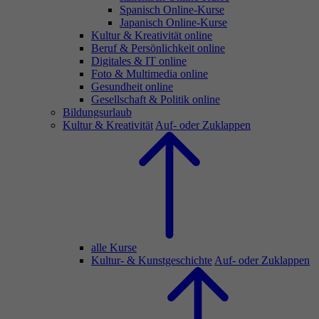
Spanisch Online-Kurse
Japanisch Online-Kurse
Kultur & Kreativität online
Beruf & Persönlichkeit online
Digitales & IT online
Foto & Multimedia online
Gesundheit online
Gesellschaft & Politik online
Bildungsurlaub
Kultur & Kreativität
Auf- oder Zuklappen
alle Kurse
Kultur- & Kunstgeschichte
Auf- oder Zuklappen