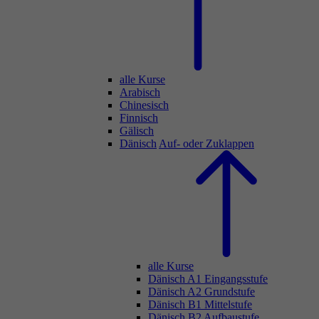
alle Kurse
Arabisch
Chinesisch
Finnisch
Gälisch
Dänisch
Auf- oder Zuklappen
alle Kurse
Dänisch A1 Eingangsstufe
Dänisch A2 Grundstufe
Dänisch B1 Mittelstufe
Dänisch B2 Aufbaustufe