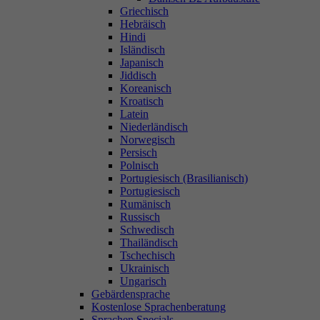
Griechisch
Hebräisch
Hindi
Isländisch
Japanisch
Jiddisch
Koreanisch
Kroatisch
Latein
Niederländisch
Norwegisch
Persisch
Polnisch
Portugiesisch (Brasilianisch)
Portugiesisch
Rumänisch
Russisch
Schwedisch
Thailändisch
Tschechisch
Ukrainisch
Ungarisch
Gebärdensprache
Kostenlose Sprachenberatung
Sprachen Specials