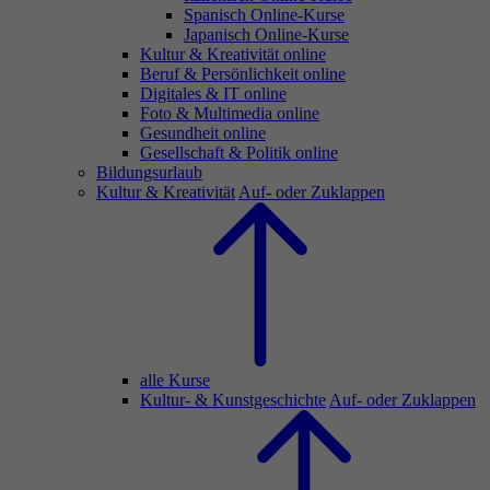
Spanisch Online-Kurse
Japanisch Online-Kurse
Kultur & Kreativität online
Beruf & Persönlichkeit online
Digitales & IT online
Foto & Multimedia online
Gesundheit online
Gesellschaft & Politik online
Bildungsurlaub
Kultur & Kreativität
Auf- oder Zuklappen
alle Kurse
Kultur- & Kunstgeschichte
Auf- oder Zuklappen