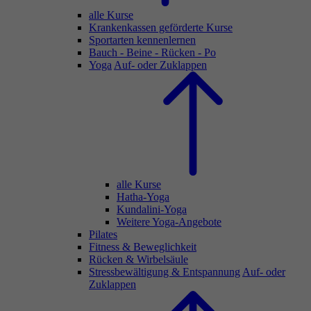
alle Kurse
Krankenkassen geförderte Kurse
Sportarten kennenlernen
Bauch - Beine - Rücken - Po
Yoga
Auf- oder Zuklappen
alle Kurse
Hatha-Yoga
Kundalini-Yoga
Weitere Yoga-Angebote
Pilates
Fitness & Beweglichkeit
Rücken & Wirbelsäule
Stressbewältigung & Entspannung
Auf- oder
Zuklappen