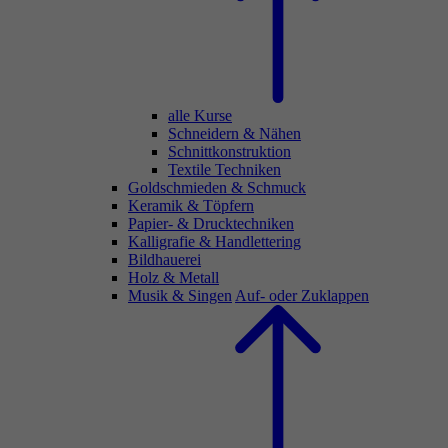
alle Kurse
Schneidern & Nähen
Schnittkonstruktion
Textile Techniken
Goldschmieden & Schmuck
Keramik & Töpfern
Papier- & Drucktechniken
Kalligrafie & Handlettering
Bildhauerei
Holz & Metall
Musik & Singen
Auf- oder Zuklappen