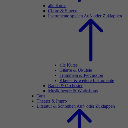
alle Kurse
Chöre & Singen
Instrumente spielen
Auf- oder Zuklappen
alle Kurse
Gitarre & Ukulele
Trommeln & Percussion
Klavier & weitere Instrumente
Bands & Orchester
Musiktheorie & Workshops
Tanz
Theater & Impro
Literatur & Schreiben
Auf- oder Zuklappen