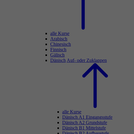
alle Kurse
Arabisch
Chinesisch
Finnisch
Gälisch
Dänisch
Auf- oder Zuklappen
alle Kurse
Dänisch A1 Eingangsstufe
Dänisch A2 Grundstufe
Dänisch B1 Mittelstufe
Dänisch B2 Aufbaustufe