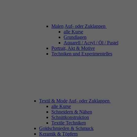
Malen
Auf- oder Zuklappen
alle Kurse
Grundlagen
Aquarell / Acryl / Öl / Pastel
Portrait, Akt & Motive
Techniken und Experimentelles
Textil & Mode
Auf- oder Zuklappen
alle Kurse
Schneidern & Nähen
Schnittkonstruktion
Textile Techniken
Goldschmieden & Schmuck
Keramik & Töpfern