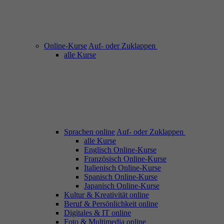
Online-Kurse
Auf- oder Zuklappen
alle Kurse
Sprachen online
Auf- oder Zuklappen
alle Kurse
Englisch Online-Kurse
Französisch Online-Kurse
Italienisch Online-Kurse
Spanisch Online-Kurse
Japanisch Online-Kurse
Kultur & Kreativität online
Beruf & Persönlichkeit online
Digitales & IT online
Foto & Multimedia online