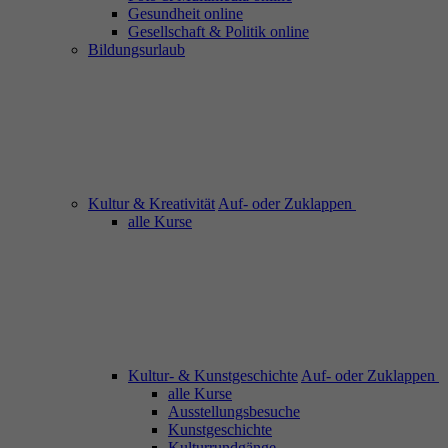
Gesundheit online
Gesellschaft & Politik online
Bildungsurlaub
Kultur & Kreativität
Auf- oder Zuklappen
alle Kurse
Kultur- & Kunstgeschichte
Auf- oder Zuklappen
alle Kurse
Ausstellungsbesuche
Kunstgeschichte
Kulturrundgänge