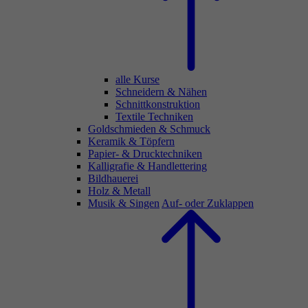
alle Kurse
Schneidern & Nähen
Schnittkonstruktion
Textile Techniken
Goldschmieden & Schmuck
Keramik & Töpfern
Papier- & Drucktechniken
Kalligrafie & Handlettering
Bildhauerei
Holz & Metall
Musik & Singen
Auf- oder Zuklappen