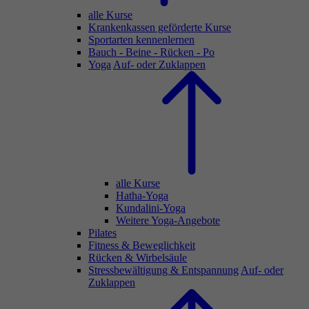
alle Kurse
Krankenkassen geförderte Kurse
Sportarten kennenlernen
Bauch - Beine - Rücken - Po
Yoga
Auf- oder Zuklappen
alle Kurse
Hatha-Yoga
Kundalini-Yoga
Weitere Yoga-Angebote
Pilates
Fitness & Beweglichkeit
Rücken & Wirbelsäule
Stressbewältigung & Entspannung
Auf- oder
Zuklappen