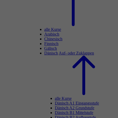
alle Kurse
Arabisch
Chinesisch
Finnisch
Gälisch
Dänisch
Auf- oder Zuklappen
alle Kurse
Dänisch A1 Eingangsstufe
Dänisch A2 Grundstufe
Dänisch B1 Mittelstufe
Dänisch B2 Aufbaustufe