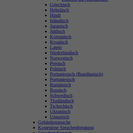
Griechisch
Hebräisch
Hindi
Isländisch
Japanisch
Jiddisch
Koreanisch
Kroatisch
Latein
Niederländisch
Norwegisch
Persisch
Polnisch
Portugiesisch (Brasilianisch)
Portugiesisch
Rumänisch
Russisch
Schwedisch
Thailändisch
Tschechisch
Ukrainisch
Ungarisch
Gebärdensprache
Kostenlose Sprachenberatung
Sprachen Specials