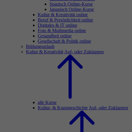
Spanisch Online-Kurse
Japanisch Online-Kurse
Kultur & Kreativität online
Beruf & Persönlichkeit online
Digitales & IT online
Foto & Multimedia online
Gesundheit online
Gesellschaft & Politik online
Bildungsurlaub
Kultur & Kreativität
Auf- oder Zuklappen
alle Kurse
Kultur- & Kunstgeschichte
Auf- oder Zuklappen