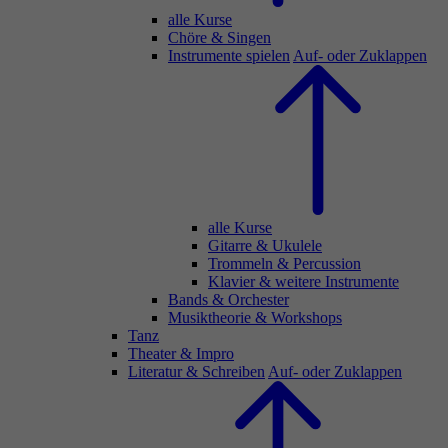
alle Kurse
Chöre & Singen
Instrumente spielen
Auf- oder Zuklappen
alle Kurse
Gitarre & Ukulele
Trommeln & Percussion
Klavier & weitere Instrumente
Bands & Orchester
Musiktheorie & Workshops
Tanz
Theater & Impro
Literatur & Schreiben
Auf- oder Zuklappen