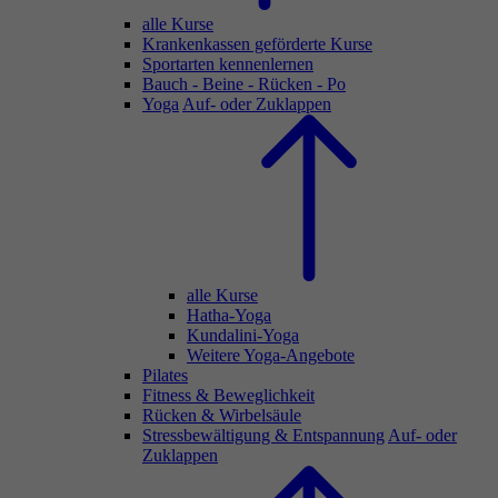
alle Kurse
Krankenkassen geförderte Kurse
Sportarten kennenlernen
Bauch - Beine - Rücken - Po
Yoga
Auf- oder Zuklappen
alle Kurse
Hatha-Yoga
Kundalini-Yoga
Weitere Yoga-Angebote
Pilates
Fitness & Beweglichkeit
Rücken & Wirbelsäule
Stressbewältigung & Entspannung
Auf- oder
Zuklappen