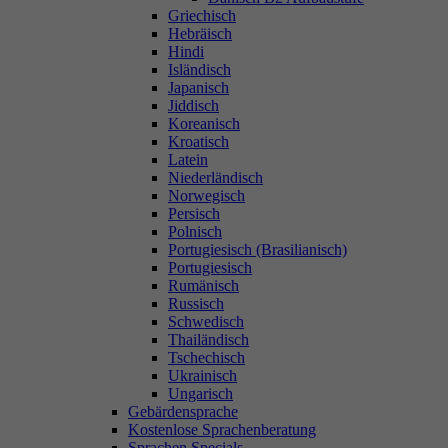
Griechisch
Hebräisch
Hindi
Isländisch
Japanisch
Jiddisch
Koreanisch
Kroatisch
Latein
Niederländisch
Norwegisch
Persisch
Polnisch
Portugiesisch (Brasilianisch)
Portugiesisch
Rumänisch
Russisch
Schwedisch
Thailändisch
Tschechisch
Ukrainisch
Ungarisch
Gebärdensprache
Kostenlose Sprachenberatung
Sprachen Specials