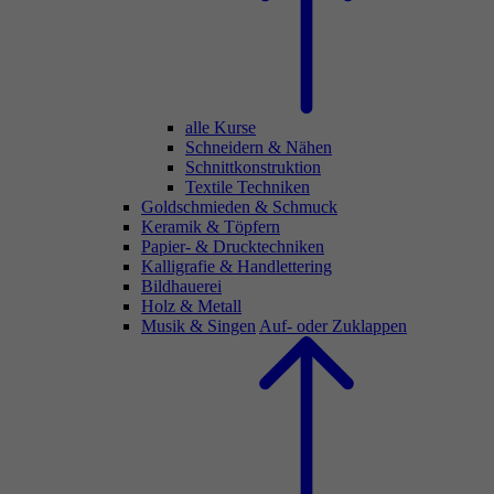
alle Kurse
Schneidern & Nähen
Schnittkonstruktion
Textile Techniken
Goldschmieden & Schmuck
Keramik & Töpfern
Papier- & Drucktechniken
Kalligrafie & Handlettering
Bildhauerei
Holz & Metall
Musik & Singen
Auf- oder Zuklappen