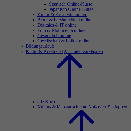
Spanisch Online-Kurse
Japanisch Online-Kurse
Kultur & Kreativität online
Beruf & Persönlichkeit online
Digitales & IT online
Foto & Multimedia online
Gesundheit online
Gesellschaft & Politik online
Bildungsurlaub
Kultur & Kreativität
Auf- oder Zuklappen
alle Kurse
Kultur- & Kunstgeschichte
Auf- oder Zuklappen