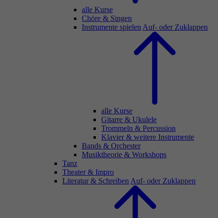
alle Kurse
Chöre & Singen
Instrumente spielen
Auf- oder Zuklappen
alle Kurse
Gitarre & Ukulele
Trommeln & Percussion
Klavier & weitere Instrumente
Bands & Orchester
Musiktheorie & Workshops
Tanz
Theater & Impro
Literatur & Schreiben
Auf- oder Zuklappen