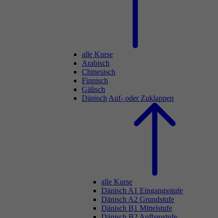
alle Kurse
Arabisch
Chinesisch
Finnisch
Gälisch
Dänisch
Auf- oder Zuklappen
alle Kurse
Dänisch A1 Eingangsstufe
Dänisch A2 Grundstufe
Dänisch B1 Mittelstufe
Dänisch B2 Aufbaustufe