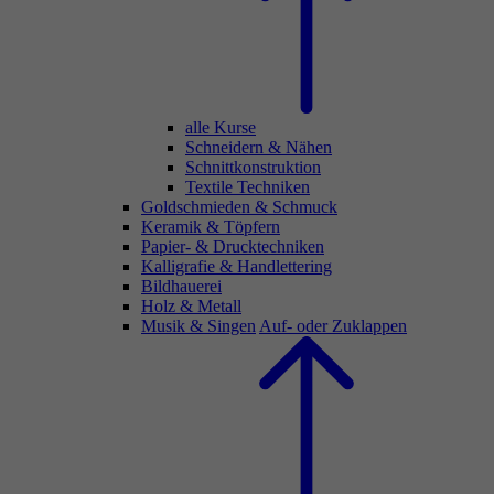
alle Kurse
Schneidern & Nähen
Schnittkonstruktion
Textile Techniken
Goldschmieden & Schmuck
Keramik & Töpfern
Papier- & Drucktechniken
Kalligrafie & Handlettering
Bildhauerei
Holz & Metall
Musik & Singen
Auf- oder Zuklappen