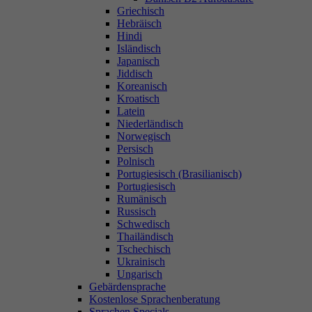
Griechisch
Hebräisch
Hindi
Isländisch
Japanisch
Jiddisch
Koreanisch
Kroatisch
Latein
Niederländisch
Norwegisch
Persisch
Polnisch
Portugiesisch (Brasilianisch)
Portugiesisch
Rumänisch
Russisch
Schwedisch
Thailändisch
Tschechisch
Ukrainisch
Ungarisch
Gebärdensprache
Kostenlose Sprachenberatung
Sprachen Specials