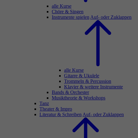
alle Kurse
Chöre & Singen
Instrumente spielen
Auf- oder Zuklappen
alle Kurse
Gitarre & Ukulele
Trommeln & Percussion
Klavier & weitere Instrumente
Bands & Orchester
Musiktheorie & Workshops
Tanz
Theater & Impro
Literatur & Schreiben
Auf- oder Zuklappen