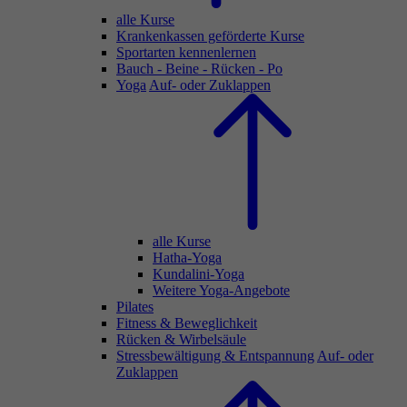
alle Kurse
Krankenkassen geförderte Kurse
Sportarten kennenlernen
Bauch - Beine - Rücken - Po
Yoga
Auf- oder Zuklappen
alle Kurse
Hatha-Yoga
Kundalini-Yoga
Weitere Yoga-Angebote
Pilates
Fitness & Beweglichkeit
Rücken & Wirbelsäule
Stressbewältigung & Entspannung
Auf- oder
Zuklappen