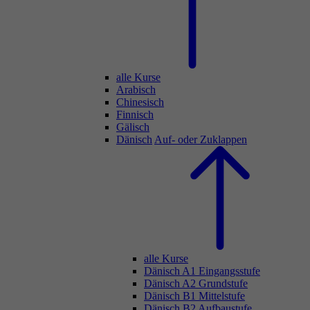
alle Kurse
Arabisch
Chinesisch
Finnisch
Gälisch
Dänisch
Auf- oder Zuklappen
alle Kurse
Dänisch A1 Eingangsstufe
Dänisch A2 Grundstufe
Dänisch B1 Mittelstufe
Dänisch B2 Aufbaustufe