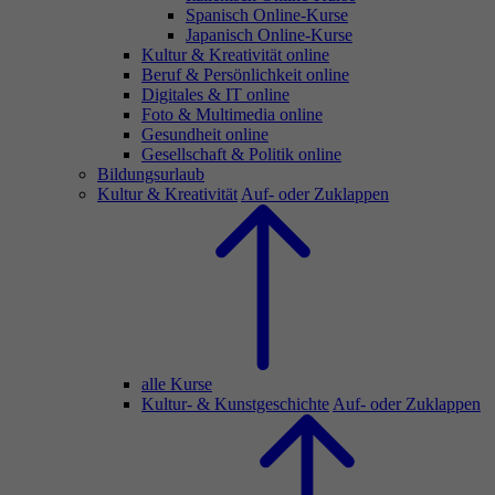
Spanisch Online-Kurse
Japanisch Online-Kurse
Kultur & Kreativität online
Beruf & Persönlichkeit online
Digitales & IT online
Foto & Multimedia online
Gesundheit online
Gesellschaft & Politik online
Bildungsurlaub
Kultur & Kreativität
Auf- oder Zuklappen
alle Kurse
Kultur- & Kunstgeschichte
Auf- oder Zuklappen