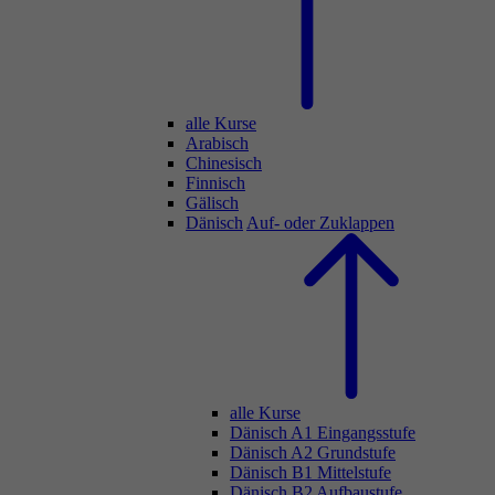
alle Kurse
Arabisch
Chinesisch
Finnisch
Gälisch
Dänisch
Auf- oder Zuklappen
alle Kurse
Dänisch A1 Eingangsstufe
Dänisch A2 Grundstufe
Dänisch B1 Mittelstufe
Dänisch B2 Aufbaustufe