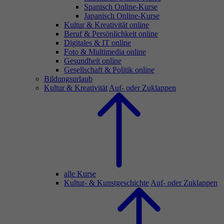
Spanisch Online-Kurse
Japanisch Online-Kurse
Kultur & Kreativität online
Beruf & Persönlichkeit online
Digitales & IT online
Foto & Multimedia online
Gesundheit online
Gesellschaft & Politik online
Bildungsurlaub
Kultur & Kreativität
Auf- oder Zuklappen
alle Kurse
Kultur- & Kunstgeschichte
Auf- oder Zuklappen