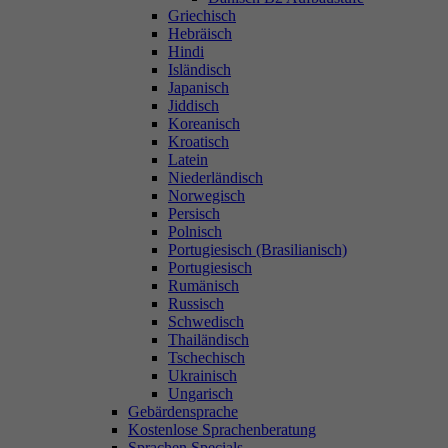
Griechisch
Hebräisch
Hindi
Isländisch
Japanisch
Jiddisch
Koreanisch
Kroatisch
Latein
Niederländisch
Norwegisch
Persisch
Polnisch
Portugiesisch (Brasilianisch)
Portugiesisch
Rumänisch
Russisch
Schwedisch
Thailändisch
Tschechisch
Ukrainisch
Ungarisch
Gebärdensprache
Kostenlose Sprachenberatung
Sprachen Specials