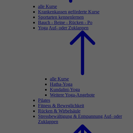
alle Kurse
Krankenkassen geförderte Kurse
Sportarten kennenlernen
Bauch - Beine - Rücken - Po
Yoga
Auf- oder Zuklappen
alle Kurse
Hatha-Yoga
Kundalini-Yoga
Weitere Yoga-Angebote
Pilates
Fitness & Beweglichkeit
Rücken & Wirbelsäule
Stressbewältigung & Entspannung
Auf- oder
Zuklappen