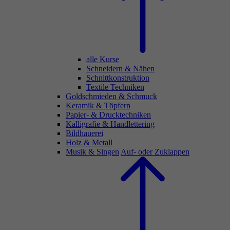
alle Kurse
Schneidern & Nähen
Schnittkonstruktion
Textile Techniken
Goldschmieden & Schmuck
Keramik & Töpfern
Papier- & Drucktechniken
Kalligrafie & Handlettering
Bildhauerei
Holz & Metall
Musik & Singen
Auf- oder Zuklappen