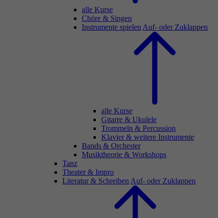
alle Kurse
Chöre & Singen
Instrumente spielen
Auf- oder Zuklappen
alle Kurse
Gitarre & Ukulele
Trommeln & Percussion
Klavier & weitere Instrumente
Bands & Orchester
Musiktheorie & Workshops
Tanz
Theater & Impro
Literatur & Schreiben
Auf- oder Zuklappen