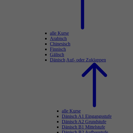
alle Kurse
Arabisch
Chinesisch
Finnisch
Gälisch
Dänisch
Auf- oder Zuklappen
alle Kurse
Dänisch A1 Eingangsstufe
Dänisch A2 Grundstufe
Dänisch B1 Mittelstufe
Dänisch B2 Aufbaustufe