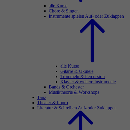
alle Kurse
Chöre & Singen
Instrumente spielen
Auf- oder Zuklappen
alle Kurse
Gitarre & Ukulele
Trommeln & Percussion
Klavier & weitere Instrumente
Bands & Orchester
Musiktheorie & Workshops
Tanz
Theater & Impro
Literatur & Schreiben
Auf- oder Zuklappen