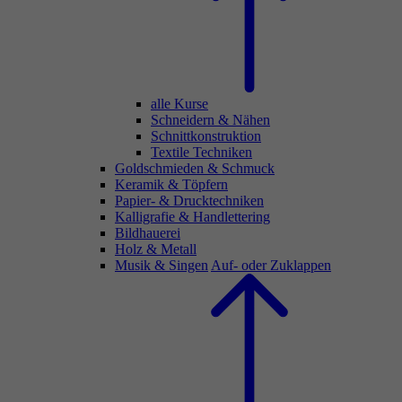
alle Kurse
Schneidern & Nähen
Schnittkonstruktion
Textile Techniken
Goldschmieden & Schmuck
Keramik & Töpfern
Papier- & Drucktechniken
Kalligrafie & Handlettering
Bildhauerei
Holz & Metall
Musik & Singen
Auf- oder Zuklappen