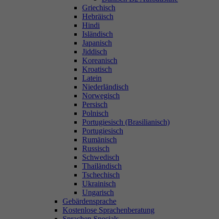
Griechisch
Hebräisch
Hindi
Isländisch
Japanisch
Jiddisch
Koreanisch
Kroatisch
Latein
Niederländisch
Norwegisch
Persisch
Polnisch
Portugiesisch (Brasilianisch)
Portugiesisch
Rumänisch
Russisch
Schwedisch
Thailändisch
Tschechisch
Ukrainisch
Ungarisch
Gebärdensprache
Kostenlose Sprachenberatung
Sprachen Specials