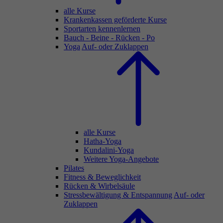
alle Kurse
Krankenkassen geförderte Kurse
Sportarten kennenlernen
Bauch - Beine - Rücken - Po
Yoga
Auf- oder Zuklappen
alle Kurse
Hatha-Yoga
Kundalini-Yoga
Weitere Yoga-Angebote
Pilates
Fitness & Beweglichkeit
Rücken & Wirbelsäule
Stressbewältigung & Entspannung
Auf- oder
Zuklappen