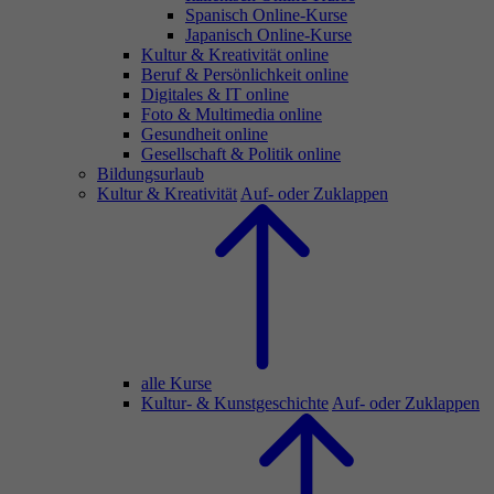
Spanisch Online-Kurse
Japanisch Online-Kurse
Kultur & Kreativität online
Beruf & Persönlichkeit online
Digitales & IT online
Foto & Multimedia online
Gesundheit online
Gesellschaft & Politik online
Bildungsurlaub
Kultur & Kreativität
Auf- oder Zuklappen
alle Kurse
Kultur- & Kunstgeschichte
Auf- oder Zuklappen