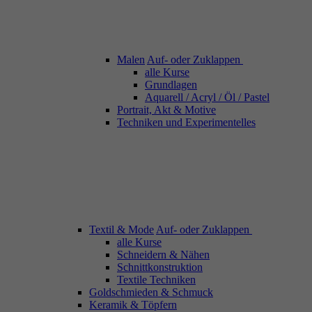
Malen
Auf- oder Zuklappen
alle Kurse
Grundlagen
Aquarell / Acryl / Öl / Pastel
Portrait, Akt & Motive
Techniken und Experimentelles
Textil & Mode
Auf- oder Zuklappen
alle Kurse
Schneidern & Nähen
Schnittkonstruktion
Textile Techniken
Goldschmieden & Schmuck
Keramik & Töpfern