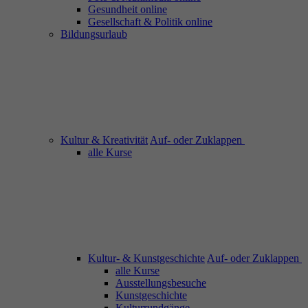
Gesundheit online
Gesellschaft & Politik online
Bildungsurlaub
Kultur & Kreativität
Auf- oder Zuklappen
alle Kurse
Kultur- & Kunstgeschichte
Auf- oder Zuklappen
alle Kurse
Ausstellungsbesuche
Kunstgeschichte
Kulturrundgänge