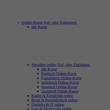
Online-Kurse
Auf- oder Zuklappen
alle Kurse
Sprachen online
Auf- oder Zuklappen
alle Kurse
Englisch Online-Kurse
Französisch Online-Kurse
Italienisch Online-Kurse
Spanisch Online-Kurse
Japanisch Online-Kurse
Kultur & Kreativität online
Beruf & Persönlichkeit online
Digitales & IT online
Foto & Multimedia online