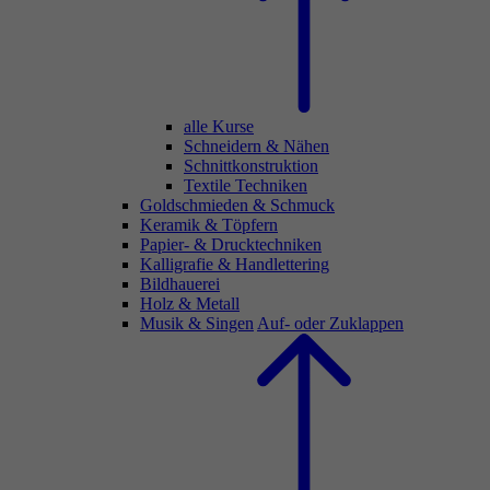
alle Kurse
Schneidern & Nähen
Schnittkonstruktion
Textile Techniken
Goldschmieden & Schmuck
Keramik & Töpfern
Papier- & Drucktechniken
Kalligrafie & Handlettering
Bildhauerei
Holz & Metall
Musik & Singen
Auf- oder Zuklappen