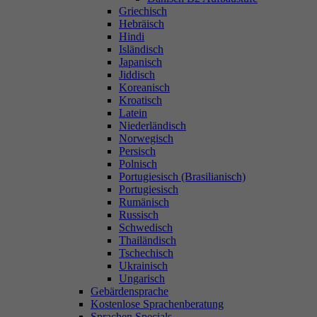
Griechisch
Hebräisch
Hindi
Isländisch
Japanisch
Jiddisch
Koreanisch
Kroatisch
Latein
Niederländisch
Norwegisch
Persisch
Polnisch
Portugiesisch (Brasilianisch)
Portugiesisch
Rumänisch
Russisch
Schwedisch
Thailändisch
Tschechisch
Ukrainisch
Ungarisch
Gebärdensprache
Kostenlose Sprachenberatung
Sprachen Specials