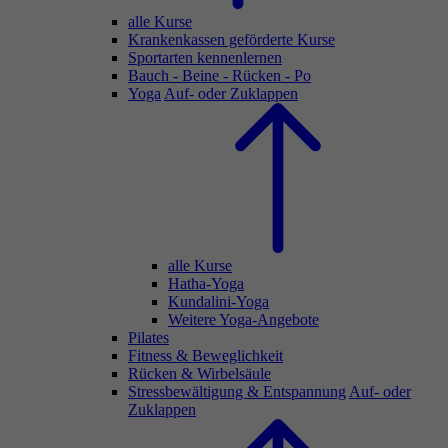
alle Kurse
Krankenkassen geförderte Kurse
Sportarten kennenlernen
Bauch - Beine - Rücken - Po
Yoga
Auf- oder Zuklappen
alle Kurse
Hatha-Yoga
Kundalini-Yoga
Weitere Yoga-Angebote
Pilates
Fitness & Beweglichkeit
Rücken & Wirbelsäule
Stressbewältigung & Entspannung
Auf- oder
Zuklappen