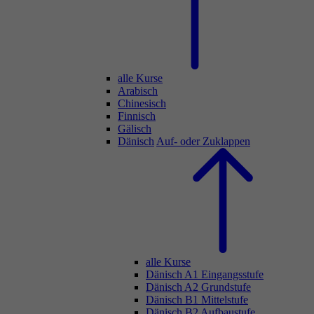
alle Kurse
Arabisch
Chinesisch
Finnisch
Gälisch
Dänisch
Auf- oder Zuklappen
alle Kurse
Dänisch A1 Eingangsstufe
Dänisch A2 Grundstufe
Dänisch B1 Mittelstufe
Dänisch B2 Aufbaustufe