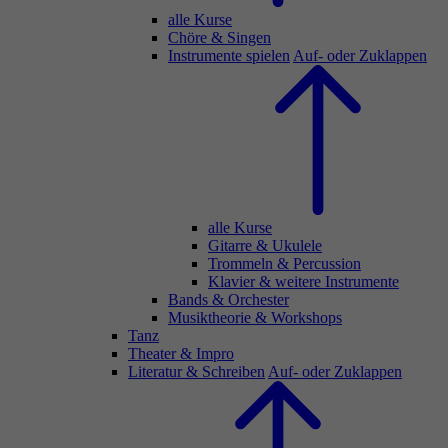
alle Kurse
Chöre & Singen
Instrumente spielen
Auf- oder Zuklappen
alle Kurse
Gitarre & Ukulele
Trommeln & Percussion
Klavier & weitere Instrumente
Bands & Orchester
Musiktheorie & Workshops
Tanz
Theater & Impro
Literatur & Schreiben
Auf- oder Zuklappen