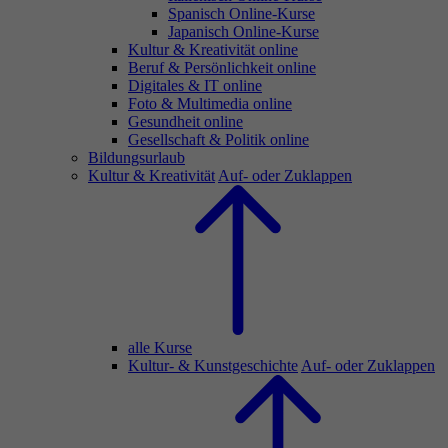
Spanisch Online-Kurse
Japanisch Online-Kurse
Kultur & Kreativität online
Beruf & Persönlichkeit online
Digitales & IT online
Foto & Multimedia online
Gesundheit online
Gesellschaft & Politik online
Bildungsurlaub
Kultur & Kreativität
Auf- oder Zuklappen
alle Kurse
Kultur- & Kunstgeschichte
Auf- oder Zuklappen