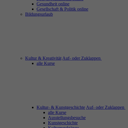
Gesundheit online
Gesellschaft & Politik online
Bildungsurlaub
Kultur & Kreativität
Auf- oder Zuklappen
alle Kurse
Kultur- & Kunstgeschichte
Auf- oder Zuklappen
alle Kurse
Ausstellungsbesuche
Kunstgeschichte
Kulturrundgänge