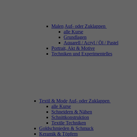
Malen
Auf- oder Zuklappen
alle Kurse
Grundlagen
Aquarell / Acryl / Öl / Pastel
Portrait, Akt & Motive
Techniken und Experimentelles
Textil & Mode
Auf- oder Zuklappen
alle Kurse
Schneidern & Nähen
Schnittkonstruktion
Textile Techniken
Goldschmieden & Schmuck
Keramik & Töpfern