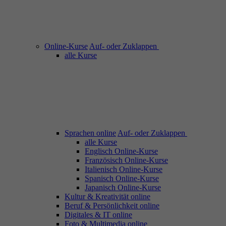
Online-Kurse
Auf- oder Zuklappen
alle Kurse
Sprachen online
Auf- oder Zuklappen
alle Kurse
Englisch Online-Kurse
Französisch Online-Kurse
Italienisch Online-Kurse
Spanisch Online-Kurse
Japanisch Online-Kurse
Kultur & Kreativität online
Beruf & Persönlichkeit online
Digitales & IT online
Foto & Multimedia online