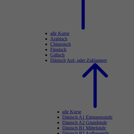
alle Kurse
Arabisch
Chinesisch
Finnisch
Gälisch
Dänisch
Auf- oder Zuklappen
alle Kurse
Dänisch A1 Eingangsstufe
Dänisch A2 Grundstufe
Dänisch B1 Mittelstufe
Dänisch B2 Aufbaustufe