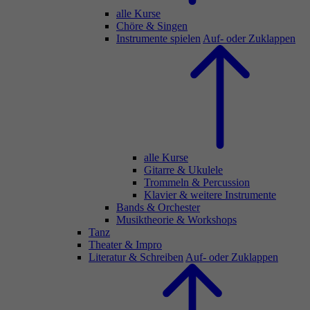
alle Kurse
Chöre & Singen
Instrumente spielen
Auf- oder Zuklappen
alle Kurse
Gitarre & Ukulele
Trommeln & Percussion
Klavier & weitere Instrumente
Bands & Orchester
Musiktheorie & Workshops
Tanz
Theater & Impro
Literatur & Schreiben
Auf- oder Zuklappen