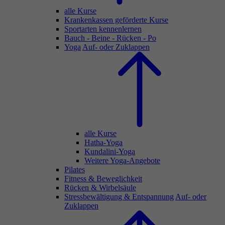
alle Kurse
Krankenkassen geförderte Kurse
Sportarten kennenlernen
Bauch - Beine - Rücken - Po
Yoga
Auf- oder Zuklappen
alle Kurse
Hatha-Yoga
Kundalini-Yoga
Weitere Yoga-Angebote
Pilates
Fitness & Beweglichkeit
Rücken & Wirbelsäule
Stressbewältigung & Entspannung
Auf- oder
Zuklappen