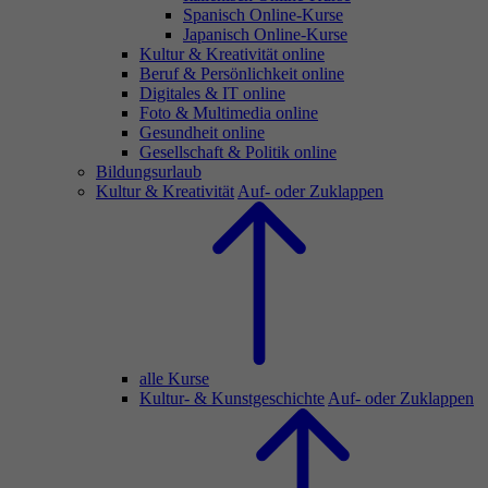
Spanisch Online-Kurse
Japanisch Online-Kurse
Kultur & Kreativität online
Beruf & Persönlichkeit online
Digitales & IT online
Foto & Multimedia online
Gesundheit online
Gesellschaft & Politik online
Bildungsurlaub
Kultur & Kreativität
Auf- oder Zuklappen
alle Kurse
Kultur- & Kunstgeschichte
Auf- oder Zuklappen