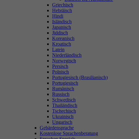
Griechisch
Hebräisch
Hindi
Isländisch
Japanisch
Jiddisch
Koreanisch
Kroatisch
Latein
Niederländisch
Norwegisch
Persisch
Polnisch
Portugiesisch (Brasilianisch)
Portugiesisch
Rumänisch
Russisch
Schwedisch
Thailändisch
Tschechisch
Ukrainisch
Ungarisch
Gebärdensprache
Kostenlose Sprachenberatung
Sprachen Specials