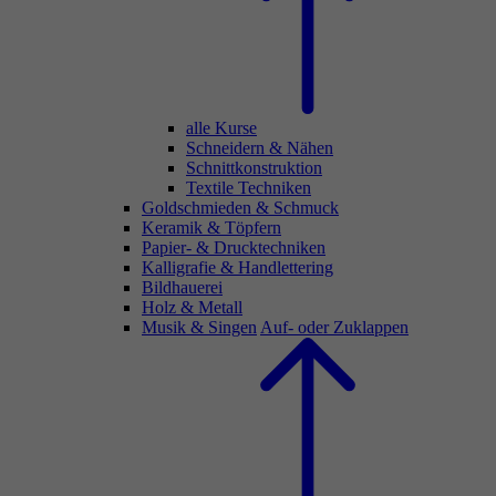
alle Kurse
Schneidern & Nähen
Schnittkonstruktion
Textile Techniken
Goldschmieden & Schmuck
Keramik & Töpfern
Papier- & Drucktechniken
Kalligrafie & Handlettering
Bildhauerei
Holz & Metall
Musik & Singen
Auf- oder Zuklappen