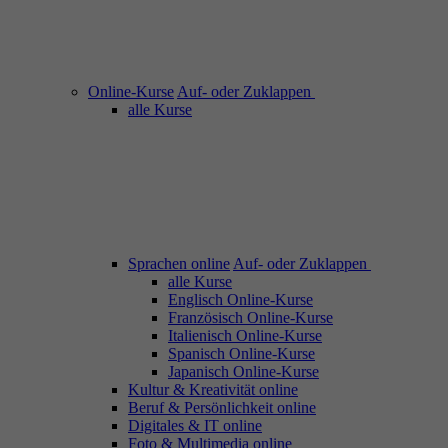
Online-Kurse
Auf- oder Zuklappen
alle Kurse
Sprachen online
Auf- oder Zuklappen
alle Kurse
Englisch Online-Kurse
Französisch Online-Kurse
Italienisch Online-Kurse
Spanisch Online-Kurse
Japanisch Online-Kurse
Kultur & Kreativität online
Beruf & Persönlichkeit online
Digitales & IT online
Foto & Multimedia online