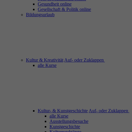
Gesundheit online
Gesellschaft & Politik online
Bildungsurlaub
Kultur & Kreativität
Auf- oder Zuklappen
alle Kurse
Kultur- & Kunstgeschichte
Auf- oder Zuklappen
alle Kurse
Ausstellungsbesuche
Kunstgeschichte
Kulturrundgänge