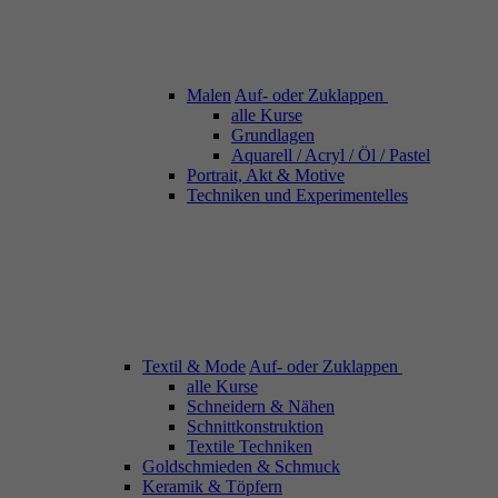
Malen
Auf- oder Zuklappen
alle Kurse
Grundlagen
Aquarell / Acryl / Öl / Pastel
Portrait, Akt & Motive
Techniken und Experimentelles
Textil & Mode
Auf- oder Zuklappen
alle Kurse
Schneidern & Nähen
Schnittkonstruktion
Textile Techniken
Goldschmieden & Schmuck
Keramik & Töpfern