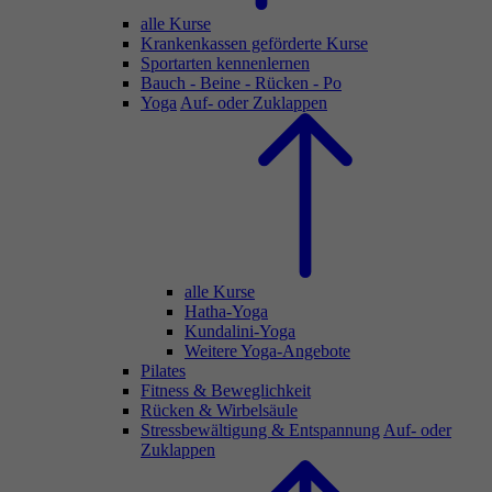
alle Kurse
Krankenkassen geförderte Kurse
Sportarten kennenlernen
Bauch - Beine - Rücken - Po
Yoga
Auf- oder Zuklappen
alle Kurse
Hatha-Yoga
Kundalini-Yoga
Weitere Yoga-Angebote
Pilates
Fitness & Beweglichkeit
Rücken & Wirbelsäule
Stressbewältigung & Entspannung
Auf- oder
Zuklappen