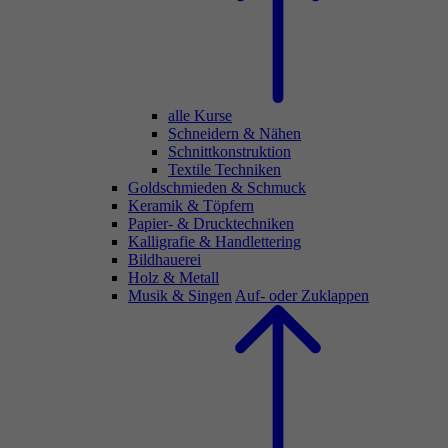
alle Kurse
Schneidern & Nähen
Schnittkonstruktion
Textile Techniken
Goldschmieden & Schmuck
Keramik & Töpfern
Papier- & Drucktechniken
Kalligrafie & Handlettering
Bildhauerei
Holz & Metall
Musik & Singen
Auf- oder Zuklappen