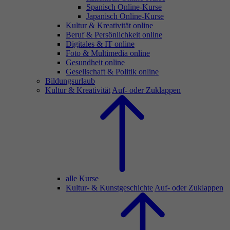
Spanisch Online-Kurse
Japanisch Online-Kurse
Kultur & Kreativität online
Beruf & Persönlichkeit online
Digitales & IT online
Foto & Multimedia online
Gesundheit online
Gesellschaft & Politik online
Bildungsurlaub
Kultur & Kreativität
Auf- oder Zuklappen
alle Kurse
Kultur- & Kunstgeschichte
Auf- oder Zuklappen