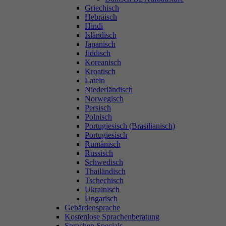
Griechisch
Hebräisch
Hindi
Isländisch
Japanisch
Jiddisch
Koreanisch
Kroatisch
Latein
Niederländisch
Norwegisch
Persisch
Polnisch
Portugiesisch (Brasilianisch)
Portugiesisch
Rumänisch
Russisch
Schwedisch
Thailändisch
Tschechisch
Ukrainisch
Ungarisch
Gebärdensprache
Kostenlose Sprachenberatung
Sprachen Specials