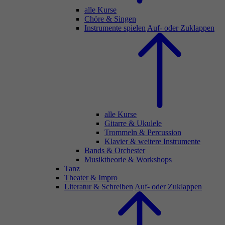
alle Kurse
Chöre & Singen
Instrumente spielen
Auf- oder Zuklappen
alle Kurse
Gitarre & Ukulele
Trommeln & Percussion
Klavier & weitere Instrumente
Bands & Orchester
Musiktheorie & Workshops
Tanz
Theater & Impro
Literatur & Schreiben
Auf- oder Zuklappen