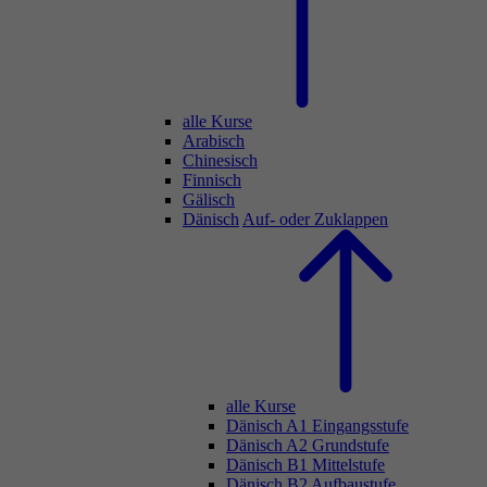
alle Kurse
Arabisch
Chinesisch
Finnisch
Gälisch
Dänisch
Auf- oder Zuklappen
alle Kurse
Dänisch A1 Eingangsstufe
Dänisch A2 Grundstufe
Dänisch B1 Mittelstufe
Dänisch B2 Aufbaustufe