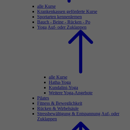
alle Kurse
Krankenkassen geförderte Kurse
Sportarten kennenlernen
Bauch - Beine - Rücken - Po
Yoga
Auf- oder Zuklappen
alle Kurse
Hatha-Yoga
Kundalini-Yoga
Weitere Yoga-Angebote
Pilates
Fitness & Beweglichkeit
Rücken & Wirbelsäule
Stressbewältigung & Entspannung
Auf- oder
Zuklappen