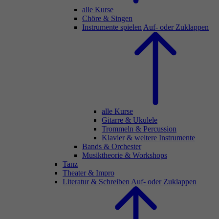
alle Kurse
Chöre & Singen
Instrumente spielen
Auf- oder Zuklappen
alle Kurse
Gitarre & Ukulele
Trommeln & Percussion
Klavier & weitere Instrumente
Bands & Orchester
Musiktheorie & Workshops
Tanz
Theater & Impro
Literatur & Schreiben
Auf- oder Zuklappen