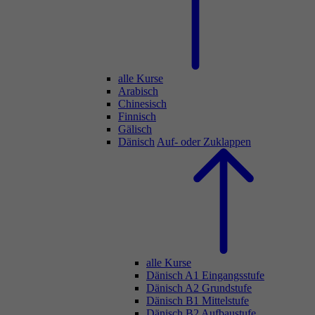
alle Kurse
Arabisch
Chinesisch
Finnisch
Gälisch
Dänisch
Auf- oder Zuklappen
alle Kurse
Dänisch A1 Eingangsstufe
Dänisch A2 Grundstufe
Dänisch B1 Mittelstufe
Dänisch B2 Aufbaustufe