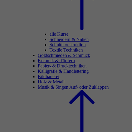
alle Kurse
Schneidern & Nähen
Schnittkonstruktion
Textile Techniken
Goldschmieden & Schmuck
Keramik & Töpfern
Papier- & Drucktechniken
Kalligrafie & Handlettering
Bildhauerei
Holz & Metall
Musik & Singen
Auf- oder Zuklappen