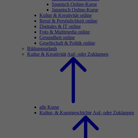
Spanisch Online-Kurse
Japanisch Online-Kurse
Kultur & Kreativität online
Beruf & Persönlichkeit online
Digitales & IT online
Foto & Multimedia online
Gesundheit online
Gesellschaft & Politik online
Bildungsurlaub
Kultur & Kreativität
Auf- oder Zuklappen
alle Kurse
Kultur- & Kunstgeschichte
Auf- oder Zuklappen