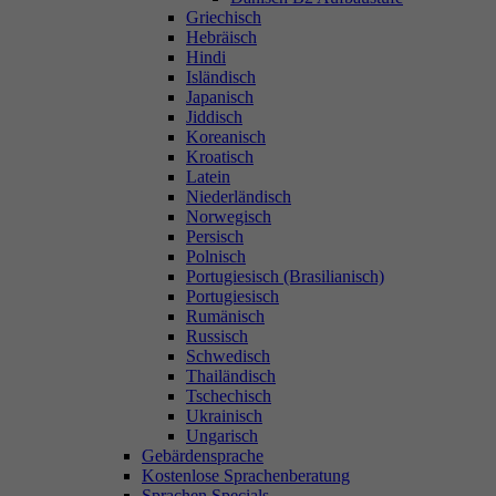
Griechisch
Hebräisch
Hindi
Isländisch
Japanisch
Jiddisch
Koreanisch
Kroatisch
Latein
Niederländisch
Norwegisch
Persisch
Polnisch
Portugiesisch (Brasilianisch)
Portugiesisch
Rumänisch
Russisch
Schwedisch
Thailändisch
Tschechisch
Ukrainisch
Ungarisch
Gebärdensprache
Kostenlose Sprachenberatung
Sprachen Specials