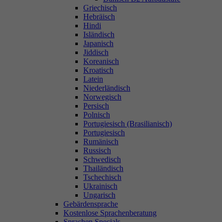
Griechisch
Hebräisch
Hindi
Isländisch
Japanisch
Jiddisch
Koreanisch
Kroatisch
Latein
Niederländisch
Norwegisch
Persisch
Polnisch
Portugiesisch (Brasilianisch)
Portugiesisch
Rumänisch
Russisch
Schwedisch
Thailändisch
Tschechisch
Ukrainisch
Ungarisch
Gebärdensprache
Kostenlose Sprachenberatung
Sprachen Specials