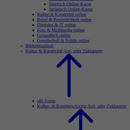
Spanisch Online-Kurse
Japanisch Online-Kurse
Kultur & Kreativität online
Beruf & Persönlichkeit online
Digitales & IT online
Foto & Multimedia online
Gesundheit online
Gesellschaft & Politik online
Bildungsurlaub
Kultur & Kreativität
Auf- oder Zuklappen
alle Kurse
Kultur- & Kunstgeschichte
Auf- oder Zuklappen