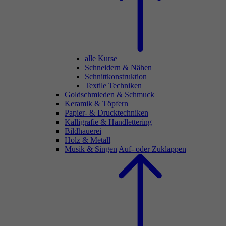
alle Kurse
Schneidern & Nähen
Schnittkonstruktion
Textile Techniken
Goldschmieden & Schmuck
Keramik & Töpfern
Papier- & Drucktechniken
Kalligrafie & Handlettering
Bildhauerei
Holz & Metall
Musik & Singen
Auf- oder Zuklappen