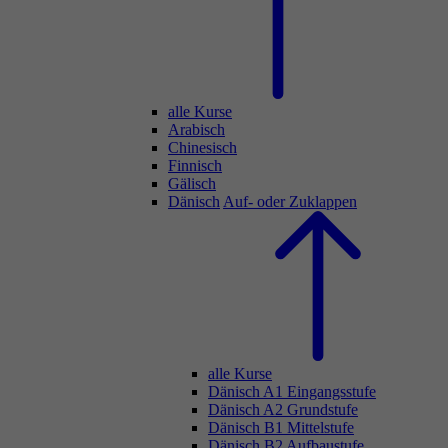
alle Kurse
Arabisch
Chinesisch
Finnisch
Gälisch
Dänisch
Auf- oder Zuklappen
alle Kurse
Dänisch A1 Eingangsstufe
Dänisch A2 Grundstufe
Dänisch B1 Mittelstufe
Dänisch B2 Aufbaustufe