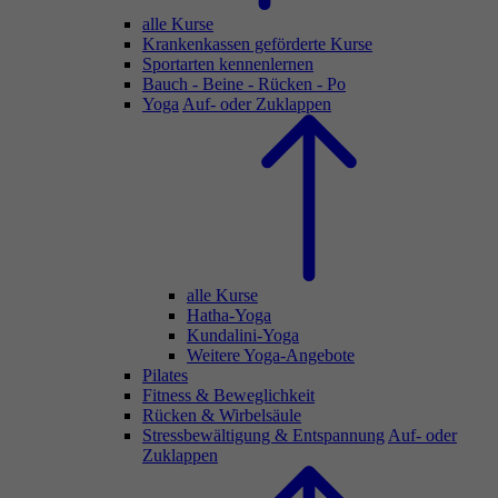
alle Kurse
Krankenkassen geförderte Kurse
Sportarten kennenlernen
Bauch - Beine - Rücken - Po
Yoga
Auf- oder Zuklappen
alle Kurse
Hatha-Yoga
Kundalini-Yoga
Weitere Yoga-Angebote
Pilates
Fitness & Beweglichkeit
Rücken & Wirbelsäule
Stressbewältigung & Entspannung
Auf- oder
Zuklappen