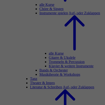
alle Kurse
Chöre & Singen
Instrumente spielen
Auf- oder Zuklappen
alle Kurse
Gitarre & Ukulele
Trommeln & Percussion
Klavier & weitere Instrumente
Bands & Orchester
Musiktheorie & Workshops
Tanz
Theater & Impro
Literatur & Schreiben
Auf- oder Zuklappen