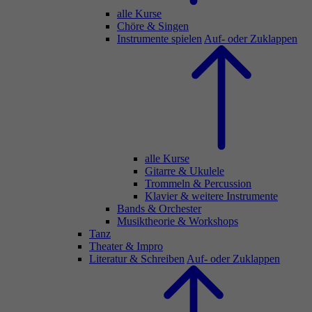
alle Kurse
Chöre & Singen
Instrumente spielen
Auf- oder Zuklappen
alle Kurse
Gitarre & Ukulele
Trommeln & Percussion
Klavier & weitere Instrumente
Bands & Orchester
Musiktheorie & Workshops
Tanz
Theater & Impro
Literatur & Schreiben
Auf- oder Zuklappen