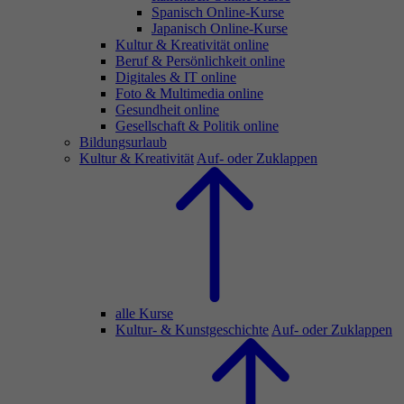
Spanisch Online-Kurse
Japanisch Online-Kurse
Kultur & Kreativität online
Beruf & Persönlichkeit online
Digitales & IT online
Foto & Multimedia online
Gesundheit online
Gesellschaft & Politik online
Bildungsurlaub
Kultur & Kreativität
Auf- oder Zuklappen
alle Kurse
Kultur- & Kunstgeschichte
Auf- oder Zuklappen