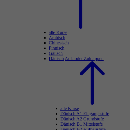
alle Kurse
Arabisch
Chinesisch
Finnisch
Gälisch
Dänisch
Auf- oder Zuklappen
alle Kurse
Dänisch A1 Eingangsstufe
Dänisch A2 Grundstufe
Dänisch B1 Mittelstufe
Dänisch B2 Aufbaustufe