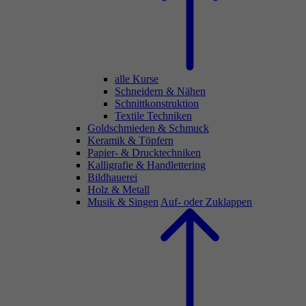
alle Kurse
Schneidern & Nähen
Schnittkonstruktion
Textile Techniken
Goldschmieden & Schmuck
Keramik & Töpfern
Papier- & Drucktechniken
Kalligrafie & Handlettering
Bildhauerei
Holz & Metall
Musik & Singen
Auf- oder Zuklappen