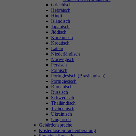
Griechisch
Hebräisch
Hindi
Isländisch
Japanisch
Jiddisch
Koreanisch
Kroatisch
Latein
Niederländisch
Norwegisch
Persisch
Polnisch
Portugiesisch (Brasilianisch)
Portugiesisch
Rumänisch
Russisch
Schwedisch
Thailändisch
Tschechisch
Ukrainisch
Ungarisch
Gebärdensprache
Kostenlose Sprachenberatung
Sprachen Specials