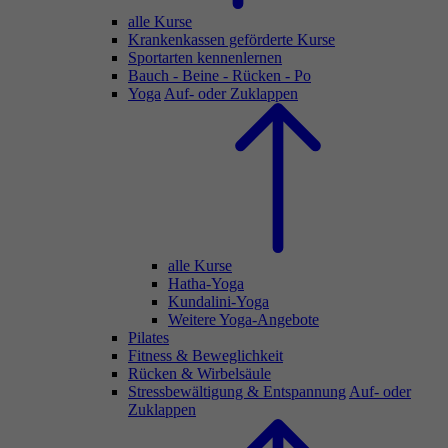
alle Kurse
Krankenkassen geförderte Kurse
Sportarten kennenlernen
Bauch - Beine - Rücken - Po
Yoga
Auf- oder Zuklappen
alle Kurse
Hatha-Yoga
Kundalini-Yoga
Weitere Yoga-Angebote
Pilates
Fitness & Beweglichkeit
Rücken & Wirbelsäule
Stressbewältigung & Entspannung
Auf- oder
Zuklappen