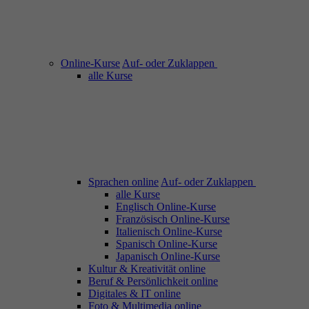
Online-Kurse
Auf- oder Zuklappen
alle Kurse
Sprachen online
Auf- oder Zuklappen
alle Kurse
Englisch Online-Kurse
Französisch Online-Kurse
Italienisch Online-Kurse
Spanisch Online-Kurse
Japanisch Online-Kurse
Kultur & Kreativität online
Beruf & Persönlichkeit online
Digitales & IT online
Foto & Multimedia online