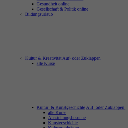
Gesundheit online
Gesellschaft & Politik online
Bildungsurlaub
Kultur & Kreativität
Auf- oder Zuklappen
alle Kurse
Kultur- & Kunstgeschichte
Auf- oder Zuklappen
alle Kurse
Ausstellungsbesuche
Kunstgeschichte
Kulturrundgänge