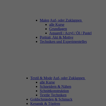
Malen
Auf- oder Zuklappen
alle Kurse
Grundlagen
Aquarell / Acryl / Öl / Pastel
Portrait, Akt & Motive
Techniken und Experimentelles
Textil & Mode
Auf- oder Zuklappen
alle Kurse
Schneidern & Nähen
Schnittkonstruktion
Textile Techniken
Goldschmieden & Schmuck
Keramik & Töpfern