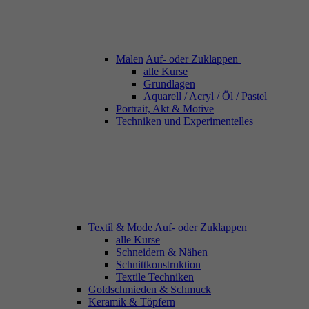
Malen
Auf- oder Zuklappen
alle Kurse
Grundlagen
Aquarell / Acryl / Öl / Pastel
Portrait, Akt & Motive
Techniken und Experimentelles
Textil & Mode
Auf- oder Zuklappen
alle Kurse
Schneidern & Nähen
Schnittkonstruktion
Textile Techniken
Goldschmieden & Schmuck
Keramik & Töpfern