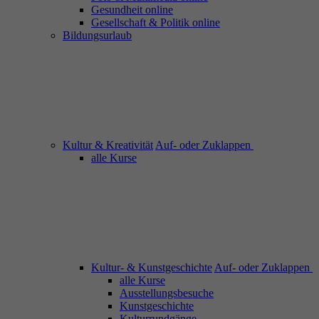
Gesundheit online
Gesellschaft & Politik online
Bildungsurlaub
Kultur & Kreativität
Auf- oder Zuklappen
alle Kurse
Kultur- & Kunstgeschichte
Auf- oder Zuklappen
alle Kurse
Ausstellungsbesuche
Kunstgeschichte
Kulturrundgänge