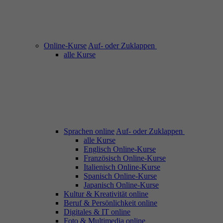
Online-Kurse
Auf- oder Zuklappen
alle Kurse
Sprachen online
Auf- oder Zuklappen
alle Kurse
Englisch Online-Kurse
Französisch Online-Kurse
Italienisch Online-Kurse
Spanisch Online-Kurse
Japanisch Online-Kurse
Kultur & Kreativität online
Beruf & Persönlichkeit online
Digitales & IT online
Foto & Multimedia online