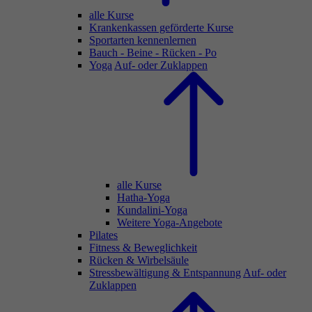
alle Kurse
Krankenkassen geförderte Kurse
Sportarten kennenlernen
Bauch - Beine - Rücken - Po
Yoga
Auf- oder Zuklappen
alle Kurse
Hatha-Yoga
Kundalini-Yoga
Weitere Yoga-Angebote
Pilates
Fitness & Beweglichkeit
Rücken & Wirbelsäule
Stressbewältigung & Entspannung
Auf- oder
Zuklappen