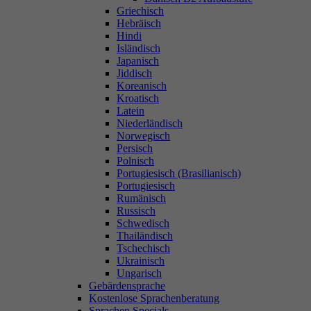
Griechisch
Hebräisch
Hindi
Isländisch
Japanisch
Jiddisch
Koreanisch
Kroatisch
Latein
Niederländisch
Norwegisch
Persisch
Polnisch
Portugiesisch (Brasilianisch)
Portugiesisch
Rumänisch
Russisch
Schwedisch
Thailändisch
Tschechisch
Ukrainisch
Ungarisch
Gebärdensprache
Kostenlose Sprachenberatung
Sprachen Specials