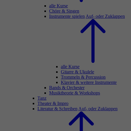
alle Kurse
Chöre & Singen
Instrumente spielen
Auf- oder Zuklappen
alle Kurse
Gitarre & Ukulele
Trommeln & Percussion
Klavier & weitere Instrumente
Bands & Orchester
Musiktheorie & Workshops
Tanz
Theater & Impro
Literatur & Schreiben
Auf- oder Zuklappen