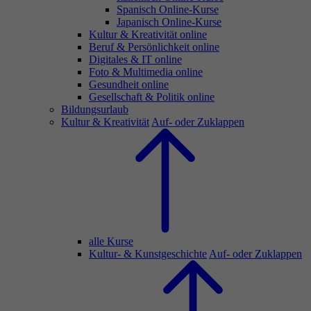
Spanisch Online-Kurse
Japanisch Online-Kurse
Kultur & Kreativität online
Beruf & Persönlichkeit online
Digitales & IT online
Foto & Multimedia online
Gesundheit online
Gesellschaft & Politik online
Bildungsurlaub
Kultur & Kreativität
Auf- oder Zuklappen
alle Kurse
Kultur- & Kunstgeschichte
Auf- oder Zuklappen