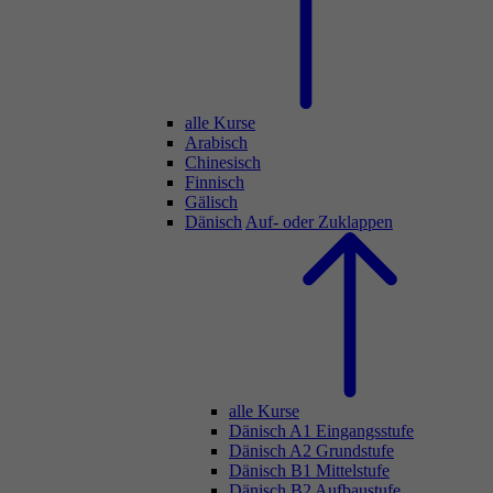
alle Kurse
Arabisch
Chinesisch
Finnisch
Gälisch
Dänisch
Auf- oder Zuklappen
alle Kurse
Dänisch A1 Eingangsstufe
Dänisch A2 Grundstufe
Dänisch B1 Mittelstufe
Dänisch B2 Aufbaustufe