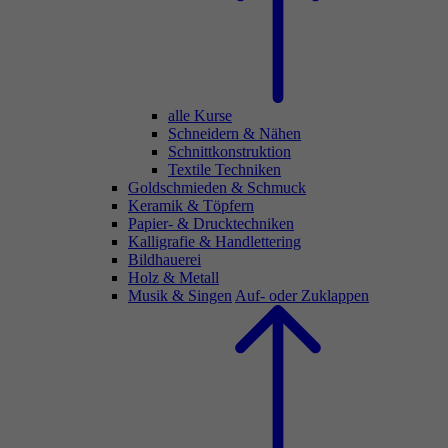
alle Kurse
Schneidern & Nähen
Schnittkonstruktion
Textile Techniken
Goldschmieden & Schmuck
Keramik & Töpfern
Papier- & Drucktechniken
Kalligrafie & Handlettering
Bildhauerei
Holz & Metall
Musik & Singen
Auf- oder Zuklappen