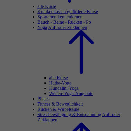
alle Kurse
Krankenkassen geförderte Kurse
Sportarten kennenlernen
Bauch - Beine - Rücken - Po
Yoga
Auf- oder Zuklappen
alle Kurse
Hatha-Yoga
Kundalini-Yoga
Weitere Yoga-Angebote
Pilates
Fitness & Beweglichkeit
Rücken & Wirbelsäule
Stressbewältigung & Entspannung
Auf- oder
Zuklappen