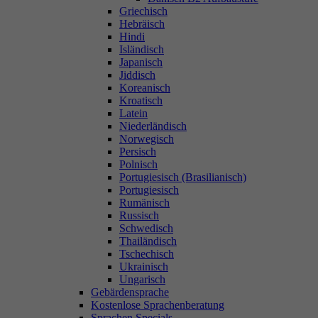
Griechisch
Hebräisch
Hindi
Isländisch
Japanisch
Jiddisch
Koreanisch
Kroatisch
Latein
Niederländisch
Norwegisch
Persisch
Polnisch
Portugiesisch (Brasilianisch)
Portugiesisch
Rumänisch
Russisch
Schwedisch
Thailändisch
Tschechisch
Ukrainisch
Ungarisch
Gebärdensprache
Kostenlose Sprachenberatung
Sprachen Specials