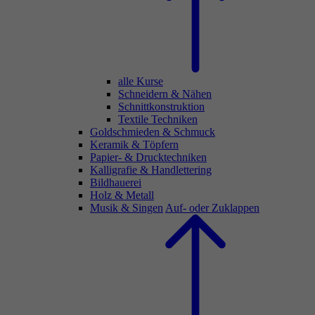
alle Kurse
Schneidern & Nähen
Schnittkonstruktion
Textile Techniken
Goldschmieden & Schmuck
Keramik & Töpfern
Papier- & Drucktechniken
Kalligrafie & Handlettering
Bildhauerei
Holz & Metall
Musik & Singen
Auf- oder Zuklappen