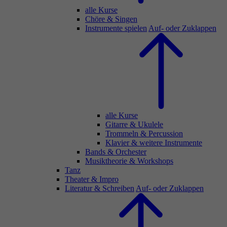
alle Kurse
Chöre & Singen
Instrumente spielen
Auf- oder Zuklappen
alle Kurse
Gitarre & Ukulele
Trommeln & Percussion
Klavier & weitere Instrumente
Bands & Orchester
Musiktheorie & Workshops
Tanz
Theater & Impro
Literatur & Schreiben
Auf- oder Zuklappen