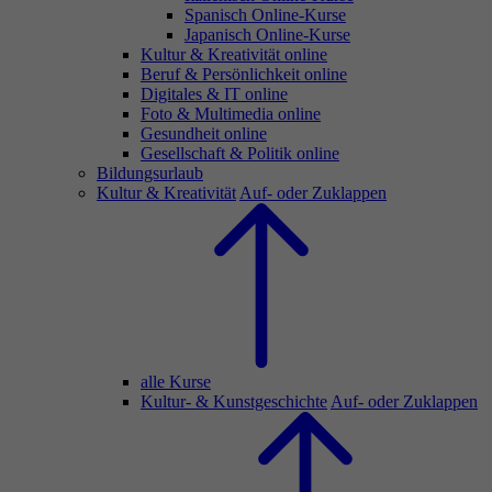
Spanisch Online-Kurse
Japanisch Online-Kurse
Kultur & Kreativität online
Beruf & Persönlichkeit online
Digitales & IT online
Foto & Multimedia online
Gesundheit online
Gesellschaft & Politik online
Bildungsurlaub
Kultur & Kreativität
Auf- oder Zuklappen
alle Kurse
Kultur- & Kunstgeschichte
Auf- oder Zuklappen