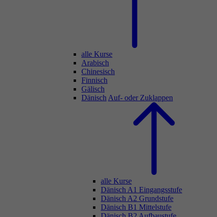
alle Kurse
Arabisch
Chinesisch
Finnisch
Gälisch
Dänisch
Auf- oder Zuklappen
alle Kurse
Dänisch A1 Eingangsstufe
Dänisch A2 Grundstufe
Dänisch B1 Mittelstufe
Dänisch B2 Aufbaustufe