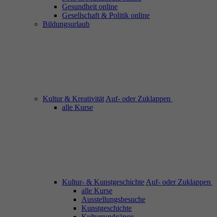
Gesundheit online
Gesellschaft & Politik online
Bildungsurlaub
Kultur & Kreativität
Auf- oder Zuklappen
alle Kurse
Kultur- & Kunstgeschichte
Auf- oder Zuklappen
alle Kurse
Ausstellungsbesuche
Kunstgeschichte
Kulturrundgänge