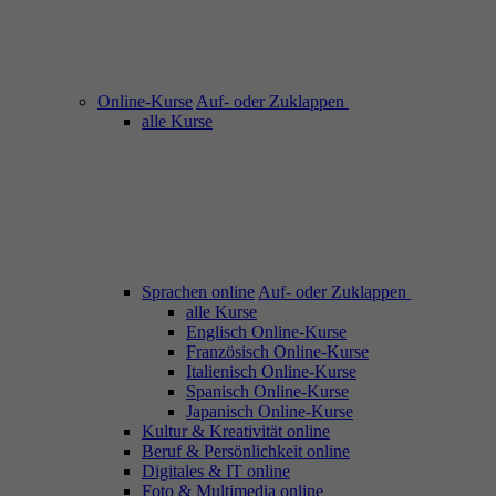
Online-Kurse
Auf- oder Zuklappen
alle Kurse
Sprachen online
Auf- oder Zuklappen
alle Kurse
Englisch Online-Kurse
Französisch Online-Kurse
Italienisch Online-Kurse
Spanisch Online-Kurse
Japanisch Online-Kurse
Kultur & Kreativität online
Beruf & Persönlichkeit online
Digitales & IT online
Foto & Multimedia online