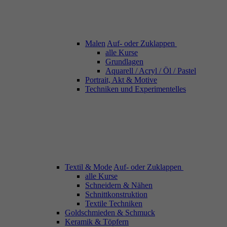
Malen
Auf- oder Zuklappen
alle Kurse
Grundlagen
Aquarell / Acryl / Öl / Pastel
Portrait, Akt & Motive
Techniken und Experimentelles
Textil & Mode
Auf- oder Zuklappen
alle Kurse
Schneidern & Nähen
Schnittkonstruktion
Textile Techniken
Goldschmieden & Schmuck
Keramik & Töpfern